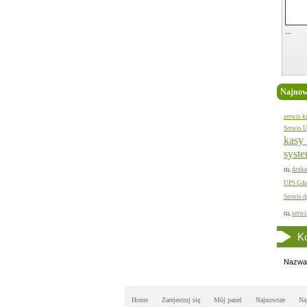
...
Najnows
serwis 
Serwis 
kasy 
syst
druka
,
(1)
UPS Gd
Serwis d
serwi
,
(1)
Ko
Nazwa
Home
Zarejestruj się
Mój panel
Najnowsze
Na