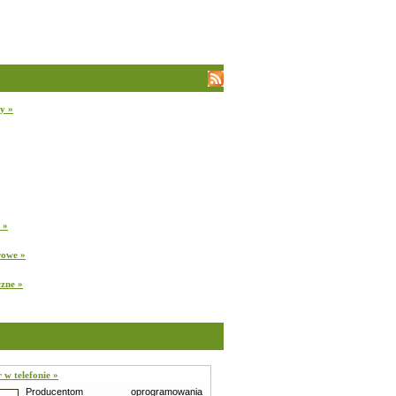
ły »
 »
rowe »
czne »
 w telefonie »
Producentom oprogramowania