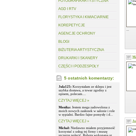
FOTOGRAFIA ARTYSTYCZNA
AGD I RTV
FLORYSTYKA I KWIACIARNIE
KOREPETYCJE
...
AGENCJE OCHRONY
BLOGI
BIŻUTERIA ARTYSTYCZNA
Ma
DRUKARKI I SKANERY
CZĘŚCI I PODZESPOŁY
5 ostatnich komentarzy:
Jula125:
Korzystałam ze sklepu i jest
szybka dostawa, a towar zgodny z
opisem, polecam....
CZYTAJ WIĘCEJ »
Monika:
Jestem mega zadowolona z
moich nowych zasłonek w salonie i role
w sypialni. Bardzo fajne pomysły i d...
CZYTAJ WIĘCEJ »
Jo
Michał:
Niedawno miałem przyjemność
korzystać z usług tej firmy i muszę
szczerze polecić. Robota wykonana sz...