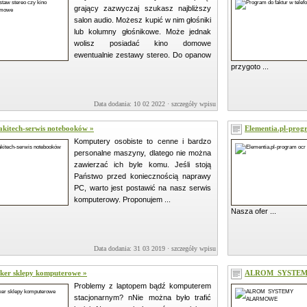
grający zazwyczaj szukasz najbliższy
salon audio. Możesz kupić w nim głośniki
lub kolumny głośnikowe. Może jednak
wolisz posiadać kino domowe
ewentualnie zestawy stereo. Do opanow
przygoto ...
Data dodania: 10 02 2022 ·
szczegóły wpisu »
kitech-serwis notebooków »
Elementia.pl-prog
Komputery osobiste to cenne i bardzo
personalne maszyny, dlatego nie można
zawierzać ich byle komu. Jeśli stoją
Państwo przed koniecznością naprawy
PC, warto jest postawić na nasz serwis
komputerowy. Proponujem ...
Nasza ofer ...
Data dodania: 31 03 2019 ·
szczegóły wpisu »
ker sklepy komputerowe »
ALROM ­ SYSTE
Problemy z laptopem bądź komputerem
stacjonarnym? nNie można było trafić