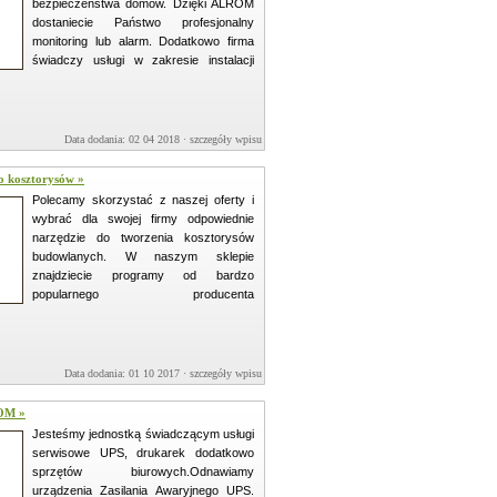
bezpieczeństwa domów. Dzięki ALROM
dostaniecie Państwo profesjonalny
monitoring lub alarm. Dodatkowo firma
świadczy usługi w zakresie instalacji
Data dodania: 02 04 2018 ·
szczegóły wpisu »
 kosztorysów »
Polecamy skorzystać z naszej oferty i
wybrać dla swojej firmy odpowiednie
narzędzie do tworzenia kosztorysów
budowlanych. W naszym sklepie
znajdziecie programy od bardzo
popularnego producenta
Data dodania: 01 10 2017 ·
szczegóły wpisu »
COM »
Jesteśmy jednostką świadczącym usługi
serwisowe UPS, drukarek dodatkowo
sprzętów biurowych.Odnawiamy
urządzenia Zasilania Awaryjnego UPS.