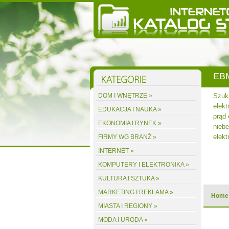
EBM
własnym
DOM I WNĘTRZE »
Szuka
acją
elekt
EDUKACJA I NAUKA »
asłon,
prąd
EKONOMIA I RYNEK »
ej
niebe
elekt
FIRMY WG BRANŻ »
INTERNET »
acz wpis
KOMPUTERY I ELEKTRONIKA »
KULTURA I SZTUKA »
MARKETING I REKLAMA »
Home
MIASTA I REGIONY »
MODA I URODA »