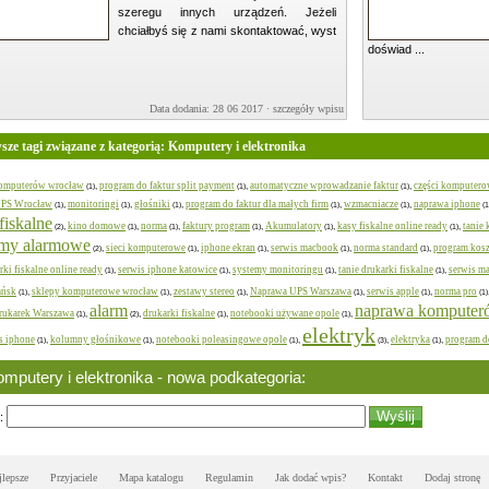
szeregu innych urządzeń. Jeżeli
chciałbyś się z nami skontaktować, wyst
doświad ...
Data dodania: 28 06 2017 ·
szczegóły wpisu »
ze tagi związane z kategorią: Komputery i elektronika
komputerów wrocław
program do faktur split payment
automatyczne wprowadzanie faktur
części komputer
,
,
,
(1)
(1)
(1)
UPS Wrocław
monitoringi
głośniki
program do faktur dla małych firm
wzmacniacze
naprawa iphone
,
,
,
,
,
(1)
(1)
(1)
(1)
(1)
(1
fiskalne
kino domowe
norma
faktury program
Akumulatory
kasy fiskalne online ready
tanie 
,
,
,
,
,
,
(2)
(1)
(1)
(1)
(1)
(1)
emy alarmowe
sieci komputerowe
iphone ekran
serwis macbook
norma standard
program kos
,
,
,
,
,
(2)
(1)
(1)
(1)
(1)
rki fiskalne online ready
serwis iphone katowice
systemy monitoringu
tanie drukarki fiskalne
serwis m
,
,
,
,
(1)
(1)
(1)
(1)
ańsk
sklepy komputerowe wrocław
zestawy stereo
Naprawa UPS Warszawa
serwis apple
norma pro
,
,
,
,
,
(1)
(1)
(1)
(1)
(1)
(1)
alarm
naprawa komputer
rukarek Warszawa
drukarki fiskalne
notebooki używane opole
,
,
,
,
(1)
(2)
(1)
(1)
elektryk
s iphone
kolumny głośnikowe
notebooki poleasingowe opole
elektryka
program d
,
,
,
,
,
(1)
(1)
(1)
(3)
(1)
mputery i elektronika - nowa podkategoria:
:
jlepsze
Przyjaciele
Mapa katalogu
Regulamin
Jak dodać wpis?
Kontakt
Dodaj stronę