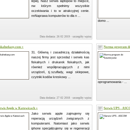
lepiej. Nasz serwis laptopów to miejsce,
nw którym spełnimy wszystkie
oczekiwania i to w atrakcyjnej cenie.
nnNaprawa komputerów to dla n ...
domo ...
Data dodania: 26 02 2019 ·
szczegóły wpisu »
skalnekasy.com »
Norma program do
31. Główną i zasadniczą działalnością
naszej firmy jest sprzedaż i serwis kas
fiskalnych i drukarek fiskalnych, jak
również współpracujących z nimi
urządzeń, tj.:szuflady, wagi sklepowe,
czytniki kodów kreskowy ...
oprogramowania - ...
Data dodania: 27 02 2018 ·
szczegóły wpisu »
rwis Apple w Katowicach »
Serwis UPS - AS
Jako serwis apple zajmujemy się
reperacją urządzeń związanych z
komputerami. Natomiast jako serwis
iphone specjalizujemy się w regeneracji