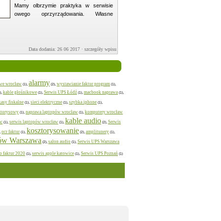
Mamy olbrzymie praktyka w serwisie
owego oprzyrządowania. Własne
Data dodania: 26 06 2017 ·
szczegóły wpisu »
alarmy
owe wrocław
wystawianie faktur program
,
,
,
(1)
(2)
(1)
kable głośnikowe
Serwis UPS Łódź
macbook naprawa
,
,
,
,
)
(1)
(1)
(1)
kasy fiskalne
sieci elektryczne
szybka iphone
,
,
,
(1)
(1)
(1)
ztorysowy
naprawa laptopów wrocław
komputery wrocław
,
,
(1)
(1)
kable audio
ac
serwis laptopów wrocław
Serwis
,
,
,
(1)
(1)
(2)
kosztorysowanie
ocr faktur
amplitunery
,
,
,
,
(1)
(2)
(1)
ów Warszawa
salon audio
Serwis UPS Warszawa
,
,
(2)
(1)
o faktur 2020
serwis apple katowice
Serwis UPS Poznań
,
,
(1)
(1)
(1)