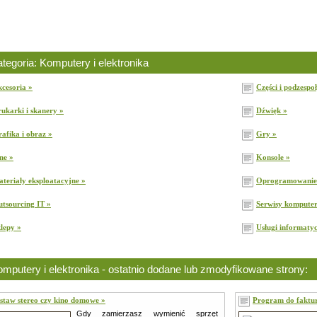
tegoria: Komputery i elektronika
cesoria »
Części i podzespo
ukarki i skanery »
Dźwięk »
afika i obraz »
Gry »
ne »
Konsole »
teriały eksploatacyjne »
Oprogramowanie
tsourcing IT »
Serwisy kompute
lepy »
Usługi informaty
mputery i elektronika - ostatnio dodane lub zmodyfikowane strony:
staw stereo czy kino domowe »
Program do faktur
Gdy zamierzasz wymienić sprzęt