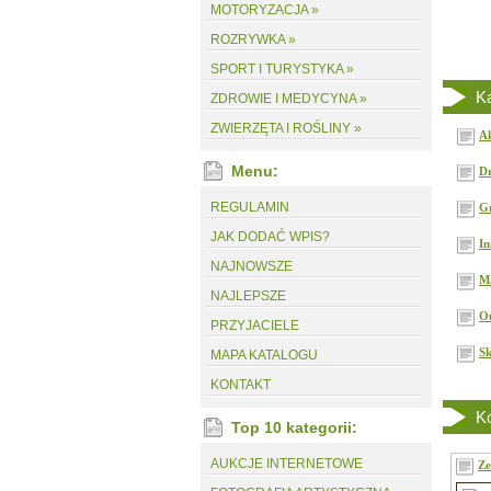
MOTORYZACJA »
ROZRYWKA »
SPORT I TURYSTYKA »
Ka
ZDROWIE I MEDYCYNA »
ZWIERZĘTA I ROŚLINY »
Ak
Menu:
Dr
REGULAMIN
Gr
JAK DODAĆ WPIS?
In
NAJNOWSZE
Ma
NAJLEPSZE
Ou
PRZYJACIELE
Sk
MAPA KATALOGU
KONTAKT
Ko
Top 10 kategorii:
AUKCJE INTERNETOWE
Ze