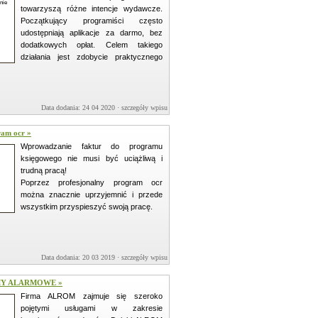
towarzyszą różne intencje wydawcze.
Początkujący programiści często
udostępniają aplikacje za darmo, bez
dodatkowych opłat. Celem takiego
działania jest zdobycie praktycznego
Data dodania: 24 04 2020 ·
szczegóły wpisu »
ram ocr »
Wprowadzanie faktur do programu
księgowego nie musi być uciążliwą i
trudną pracą!
Poprzez profesjonalny program ocr
można znacznie uprzyjemnić i przede
wszystkim przyspieszyć swoją pracę.
Data dodania: 20 03 2019 ·
szczegóły wpisu »
MY ALARMOWE »
Firma ALROM zajmuje się szeroko
pojętymi usługami w zakresie