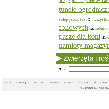
308
plantacja borówki a
,
(1)
tunele ogrodnicz
sklep jeździecki
wszystko
,
(1)
foliowych
cebulki
,
(2)
pasze dla koni
o
,
(2)
namioty magazy
Zwierzęta i ro
Nazwa:
Home
Zarejestruj się
Mój panel
Najnowsze
Najlepsze
Przyjaciele
Mapa katalogu
© Copyright 2017 wsip.edu.