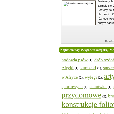
Jesteśmy hur
zajmuje się 
Besterly to
dla koni. 
różnego typu
dużym nasileni
Data dod
Najnowsze tagi związane z kategorią: Zwie
hodowla psów
drób ozdo
,
(1)
Afryki
kurczaki
sprze
,
,
(1)
(1)
art
w Afryce
wylęgi
,
,
(1)
(1)
sportowych
stanówka
,
,
(1)
(1)
przydomowe
bro
,
(2)
konstrukcje foli