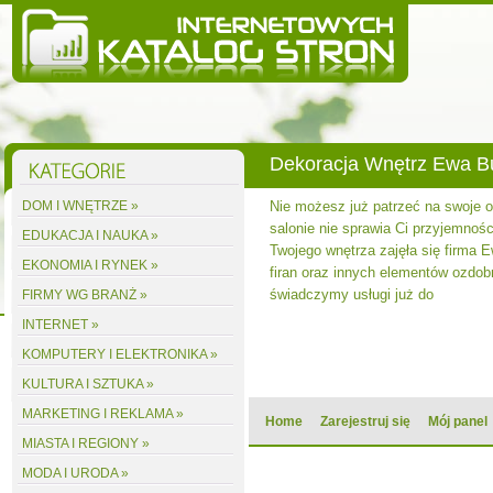
Dekoracja Wnętrz Ewa 
DOM I WNĘTRZE »
Nie możesz już patrzeć na swoje
salonie nie sprawia Ci przyjemnośc
EDUKACJA I NAUKA »
Twojego wnętrza zajęła się firma 
EKONOMIA I RYNEK »
firan oraz innych elementów ozdobn
świadczymy usługi już do
FIRMY WG BRANŻ »
INTERNET »
KOMPUTERY I ELEKTRONIKA »
KULTURA I SZTUKA »
MARKETING I REKLAMA »
Home
Zarejestruj się
Mój panel
MIASTA I REGIONY »
MODA I URODA »