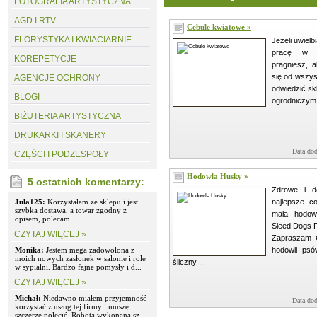
FOTOGRAFIA ARTYSTYCZNA
AGD I RTV
Cebule kwiatowe »
FLORYSTYKA I KWIACIARNIE
Jeżeli uwielb
pracę w 
KOREPETYCJE
pragniesz, 
się od wszys
AGENCJE OCHRONY
odwiedzić sk
BLOGI
ogrodniczym s
BIŻUTERIA ARTYSTYCZNA
DRUKARKI I SKANERY
Data dod
CZĘŚCI I PODZESPOŁY
Hodowla Husky »
5 ostatnich komentarzy:
Zdrowe i d
Jula125:
Korzystałam ze sklepu i jest
najlepsze 
szybka dostawa, a towar zgodny z
mała hodow
opisem, polecam....
Sleed Dogs F
CZYTAJ WIĘCEJ »
Zapraszam C
Monika:
Jestem mega zadowolona z
hodowli ps
moich nowych zasłonek w salonie i role
śliczny ...
w sypialni. Bardzo fajne pomysły i d...
CZYTAJ WIĘCEJ »
Michał:
Niedawno miałem przyjemność
Data dod
korzystać z usług tej firmy i muszę
szczerze polecić. Robota wykonana sz...