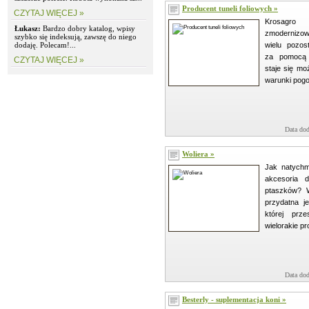
Producent tuneli foliowych »
CZYTAJ WIĘCEJ »
Krosagr
Łukasz:
Bardzo dobry katalog, wpisy
zmodernizowa
szybko się indeksują, zawszę do niego
dodaję. Polecam!...
wielu pozost
za pomocą k
CZYTAJ WIĘCEJ »
staje się mo
warunki pogo
Data dod
Woliera »
Jak natychm
akcesoria 
ptaszków? 
przydatna je
której prz
wielorakie pr
Data dod
Besterly - suplementacja koni »