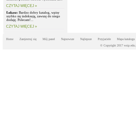
CZYTAJ WIĘCEJ »
Łukasz:
Bardzo dobry katalog, wpisy
szybko się indeksują, zawszę do niego
dodaję. Polecam!...
CZYTAJ WIĘCEJ »
Home
Zarejestruj się
Mój panel
Najnowsze
Najlepsze
Przyjaciele
Mapa katalogu
© Copyright 2017 wsip.edu.