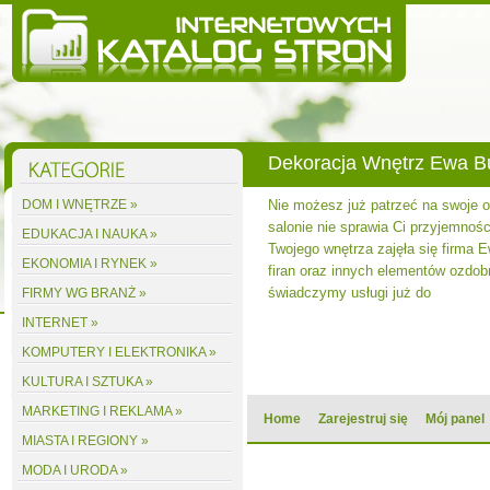
Dekoracja Wnętrz Ewa 
DOM I WNĘTRZE »
Nie możesz już patrzeć na swoje
salonie nie sprawia Ci przyjemnośc
EDUKACJA I NAUKA »
Twojego wnętrza zajęła się firma 
EKONOMIA I RYNEK »
firan oraz innych elementów ozdobn
świadczymy usługi już do
FIRMY WG BRANŻ »
INTERNET »
KOMPUTERY I ELEKTRONIKA »
KULTURA I SZTUKA »
MARKETING I REKLAMA »
Home
Zarejestruj się
Mój panel
MIASTA I REGIONY »
MODA I URODA »