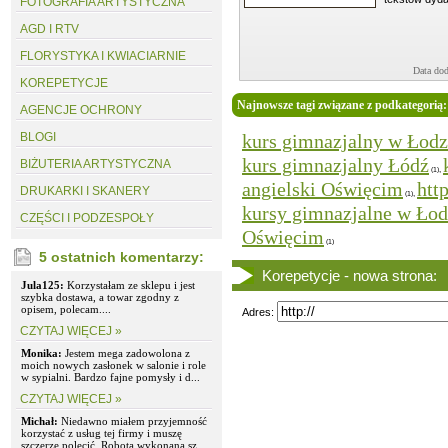
FOTOGRAFIA ARTYSTYCZNA
AGD I RTV
FLORYSTYKA I KWIACIARNIE
Data dod
KOREPETYCJE
Najnowsze tagi związane z podkategorią:
AGENCJE OCHRONY
BLOGI
kurs gimnazjalny w Łodz
kurs gimnazjalny Łódź
BIŻUTERIA ARTYSTYCZNA
,
(1)
angielski Oświęcim
htt
DRUKARKI I SKANERY
,
(1)
kursy gimnazjalne w Łod
CZĘŚCI I PODZESPOŁY
Oświęcim
(1)
5 ostatnich komentarzy:
Korepetycje - nowa strona:
Jula125:
Korzystałam ze sklepu i jest
szybka dostawa, a towar zgodny z
opisem, polecam....
Adres:
CZYTAJ WIĘCEJ »
Monika:
Jestem mega zadowolona z
moich nowych zasłonek w salonie i role
w sypialni. Bardzo fajne pomysły i d...
CZYTAJ WIĘCEJ »
Michał:
Niedawno miałem przyjemność
korzystać z usług tej firmy i muszę
szczerze polecić. Robota wykonana sz...