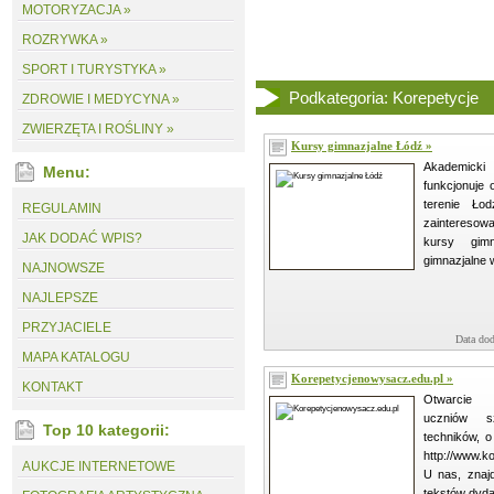
MOTORYZACJA »
ROZRYWKA »
SPORT I TURYSTYKA »
Podkategoria: Korepetycje
ZDROWIE I MEDYCYNA »
ZWIERZĘTA I ROŚLINY »
Kursy gimnazjalne Łódź »
Akademick
Menu:
funkcjonuje
terenie Ło
REGULAMIN
zainteresowan
JAK DODAĆ WPIS?
kursy gim
gimnazjalne w
NAJNOWSZE
NAJLEPSZE
PRZYJACIELE
Data dod
MAPA KATALOGU
Korepetycjenowysacz.edu.pl »
KONTAKT
Otwarcie 
uczniów s
Top 10 kategorii:
techników, o
http://www.k
AUKCJE INTERNETOWE
U nas, znaj
tekstów dydak