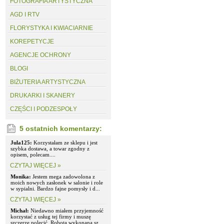
FOTOGRAFIA ARTYSTYCZNA
AGD I RTV
FLORYSTYKA I KWIACIARNIE
KOREPETYCJE
AGENCJE OCHRONY
BLOGI
BIŻUTERIA ARTYSTYCZNA
DRUKARKI I SKANERY
CZĘŚCI I PODZESPOŁY
5 ostatnich komentarzy:
Jula125:
Korzystałam ze sklepu i jest
szybka dostawa, a towar zgodny z
opisem, polecam....
CZYTAJ WIĘCEJ »
Monika:
Jestem mega zadowolona z
moich nowych zasłonek w salonie i role
w sypialni. Bardzo fajne pomysły i d...
CZYTAJ WIĘCEJ »
Michał:
Niedawno miałem przyjemność
korzystać z usług tej firmy i muszę
szczerze polecić. Robota wykonana sz...