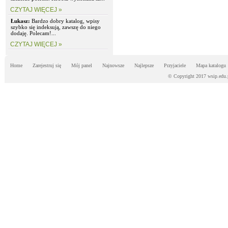
CZYTAJ WIĘCEJ »
Łukasz:
Bardzo dobry katalog, wpisy
szybko się indeksują, zawszę do niego
dodaję. Polecam!...
CZYTAJ WIĘCEJ »
Home
Zarejestruj się
Mój panel
Najnowsze
Najlepsze
Przyjaciele
Mapa katalogu
© Copyright 2017 wsip.edu.