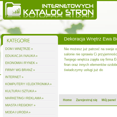
Dekoracja Wnętrz Ewa 
DOM I WNĘTRZE »
Nie możesz już patrzeć na swoje
salonie nie sprawia Ci przyjemnośc
EDUKACJA I NAUKA »
Twojego wnętrza zajęła się firma 
EKONOMIA I RYNEK »
firan oraz innych elementów ozdobn
świadczymy usługi już do
FIRMY WG BRANŻ »
INTERNET »
KOMPUTERY I ELEKTRONIKA »
KULTURA I SZTUKA »
MARKETING I REKLAMA »
Home
Zarejestruj się
Mój panel
MIASTA I REGIONY »
MODA I URODA »