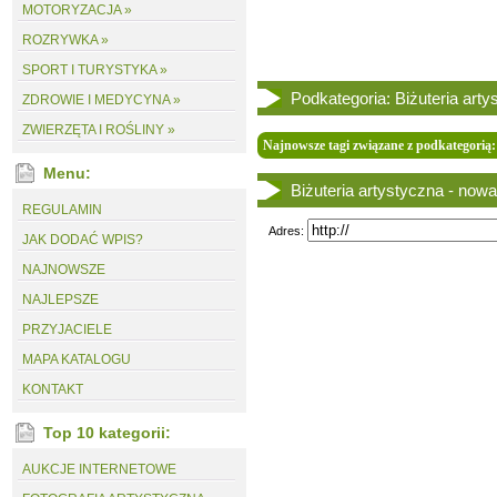
MOTORYZACJA »
ROZRYWKA »
SPORT I TURYSTYKA »
Podkategoria: Biżuteria arty
ZDROWIE I MEDYCYNA »
ZWIERZĘTA I ROŚLINY »
Najnowsze tagi związane z podkategorią: 
Menu:
Biżuteria artystyczna - nowa
REGULAMIN
Adres:
JAK DODAĆ WPIS?
NAJNOWSZE
NAJLEPSZE
PRZYJACIELE
MAPA KATALOGU
KONTAKT
Top 10 kategorii:
AUKCJE INTERNETOWE