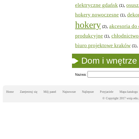
elektryczne gdańsk
osusz
,
(1)
hokery nowoczesne
dekor
,
(1)
hokery
akcesoria do
,
(2)
produkcyjne
chłodnictwo
,
(1)
biuro projektowe kraków
,
(1)
Dom i wnętrze
Nazwa:
Home
Zarejestruj się
Mój panel
Najnowsze
Najlepsze
Przyjaciele
Mapa katalogu
© Copyright 2017 wsip.edu.