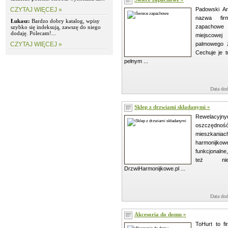
CZYTAJ WIĘCEJ »
Padowski Ar
nazwa fir
Łukasz:
Bardzo dobry katalog, wpisy
zapachow
szybko się indeksują, zawszę do niego
dodaję. Polecam!...
miejscowe
CZYTAJ WIĘCEJ »
palmowego z
Cechuje je 
pełnym ...
Data dod
Sklep z drzwiami składanymi »
Rewelac
oszczędno
mieszkani
harmonijko
funkcjonalne
też niew
DrzwiHarmonijkowe.pl ...
Data dod
Akcesoria do domu »
ToHurt to fi