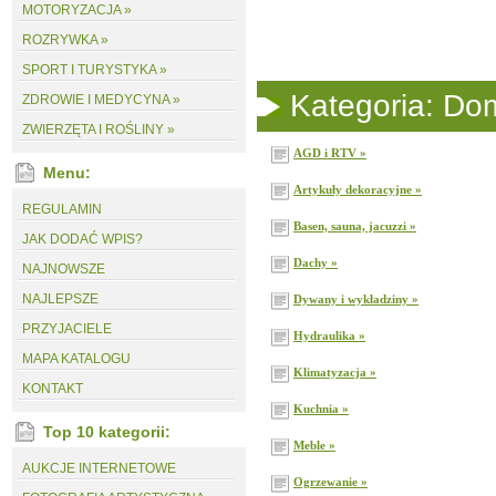
MOTORYZACJA »
ROZRYWKA »
SPORT I TURYSTYKA »
Kategoria: Dom
ZDROWIE I MEDYCYNA »
ZWIERZĘTA I ROŚLINY »
AGD i RTV »
Menu:
Artykuły dekoracyjne »
REGULAMIN
Basen, sauna, jacuzzi »
JAK DODAĆ WPIS?
Dachy »
NAJNOWSZE
NAJLEPSZE
Dywany i wykładziny »
PRZYJACIELE
Hydraulika »
MAPA KATALOGU
Klimatyzacja »
KONTAKT
Kuchnia »
Top 10 kategorii:
Meble »
AUKCJE INTERNETOWE
Ogrzewanie »