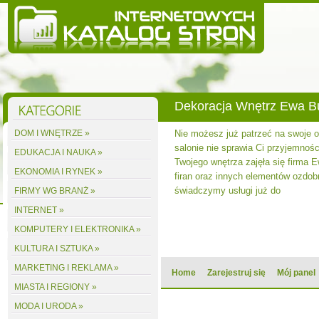
Dekoracja Wnętrz Ewa 
DOM I WNĘTRZE »
Nie możesz już patrzeć na swoje
salonie nie sprawia Ci przyjemnośc
EDUKACJA I NAUKA »
Twojego wnętrza zajęła się firma 
EKONOMIA I RYNEK »
firan oraz innych elementów ozdobn
świadczymy usługi już do
FIRMY WG BRANŻ »
INTERNET »
KOMPUTERY I ELEKTRONIKA »
KULTURA I SZTUKA »
MARKETING I REKLAMA »
Home
Zarejestruj się
Mój panel
MIASTA I REGIONY »
MODA I URODA »