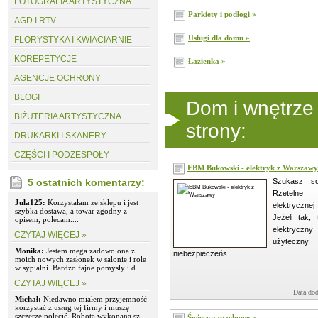
FOTOGRAFIA ARTYSTYCZNA
Parkiety i podłogi »
AGD I RTV
Usługi dla domu »
FLORYSTYKA I KWIACIARNIE
KOREPETYCJE
Łazienka »
AGENCJE OCHRONY
BLOGI
Dom i wnętrze
BIŻUTERIA ARTYSTYCZNA
strony:
DRUKARKI I SKANERY
CZĘŚCI I PODZESPOŁY
EBM Bukowski - elektryk z Warszawy
5 ostatnich komentarzy:
Szukasz sol
Rzetelne 
Jula125:
Korzystałam ze sklepu i jest
elektryczne
szybka dostawa, a towar zgodny z
Jeżeli tak,
opisem, polecam....
elektrycz
CZYTAJ WIĘCEJ »
użytecz
Monika:
Jestem mega zadowolona z
niebezpieczeńs ...
moich nowych zasłonek w salonie i role
w sypialni. Bardzo fajne pomysły i d...
CZYTAJ WIĘCEJ »
Data dod
Michał:
Niedawno miałem przyjemność
korzystać z usług tej firmy i muszę
szczerze polecić. Robota wykonana sz...
Świece zapachowe »