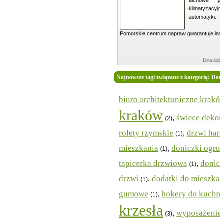
fachowe p
klimatyzacy
automatyki.
Pomorskie centrum napraw gwarantuje ind 
Data dod
Najnowsze tagi związane z kategorią: Do
biuro architektoniczne krak
kraków
świece deko
,
(2)
rolety rzymskie
drzwi ha
,
(1)
mieszkania
doniczki ogr
,
(1)
tapicerka drzwiowa
donic
,
(1)
drzwi
dodatki do mieszka
,
(1)
gumowe
hokery do kuchn
,
(1)
krzesła
wyposażenie
,
(3)