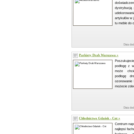
doświadcze
dystrybucją
udekorowa
artykułów w 
tu meble do o
Data dod
Parkiety Drab Warszawa »
Poszukujeci
podłogę z w
może chcie
podłogę dr
ozonowanie 
możecie zdec
Data dod
Chłodnictwo Gdańsk - Cnt »
Centrum nap
najlepsi fach