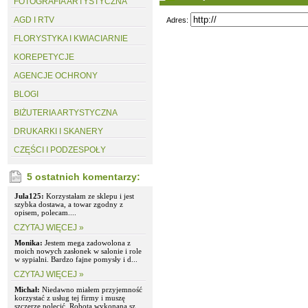
FOTOGRAFIA ARTYSTYCZNA
AGD I RTV
Adres:
FLORYSTYKA I KWIACIARNIE
KOREPETYCJE
AGENCJE OCHRONY
BLOGI
BIŻUTERIA ARTYSTYCZNA
DRUKARKI I SKANERY
CZĘŚCI I PODZESPOŁY
5 ostatnich komentarzy:
Jula125:
Korzystałam ze sklepu i jest
szybka dostawa, a towar zgodny z
opisem, polecam....
CZYTAJ WIĘCEJ »
Monika:
Jestem mega zadowolona z
moich nowych zasłonek w salonie i role
w sypialni. Bardzo fajne pomysły i d...
CZYTAJ WIĘCEJ »
Michał:
Niedawno miałem przyjemność
korzystać z usług tej firmy i muszę
szczerze polecić. Robota wykonana sz...