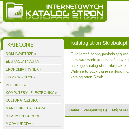
Katalog stron Skrobak.pl
DOM I WNĘTRZE »
O ile jesteś osobą posiadającą wła
ciekawa i warto ją pokazać innym to
EDUKACJA I NAUKA »
naszego katalog stron Skrobak.pl i
EKONOMIA I RYNEK »
Wpłynie to pozytywnie na ilość m
katalog stron Skrob
FIRMY WG BRANŻ »
INTERNET »
KOMPUTERY I ELEKTRONIKA »
KULTURA I SZTUKA »
MARKETING I REKLAMA »
Home
Zarejestruj się
Mój panel
MIASTA I REGIONY »
MODA I URODA »