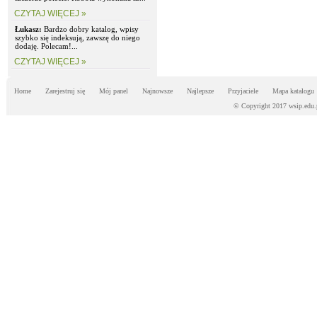
CZYTAJ WIĘCEJ »
Łukasz:
Bardzo dobry katalog, wpisy
szybko się indeksują, zawszę do niego
dodaję. Polecam!...
CZYTAJ WIĘCEJ »
Home
Zarejestruj się
Mój panel
Najnowsze
Najlepsze
Przyjaciele
Mapa katalogu
© Copyright 2017 wsip.edu.