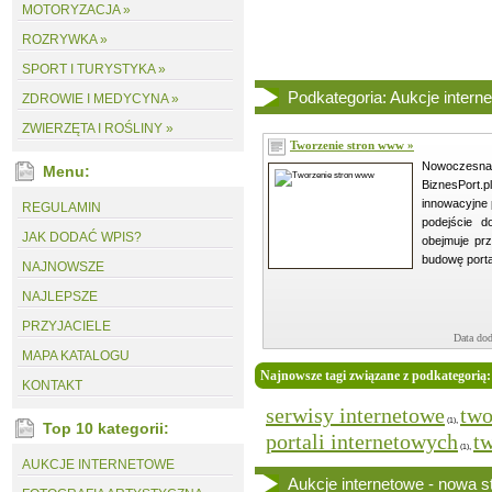
MOTORYZACJA »
ROZRYWKA »
SPORT I TURYSTYKA »
Podkategoria: Aukcje intern
ZDROWIE I MEDYCYNA »
ZWIERZĘTA I ROŚLINY »
Tworzenie stron www »
Nowoczesn
Menu:
BiznesPor
innowacyjne 
REGULAMIN
podejście do
JAK DODAĆ WPIS?
obejmuje pr
budowę portal
NAJNOWSZE
NAJLEPSZE
PRZYJACIELE
Data dod
MAPA KATALOGU
Najnowsze tagi związane z podkategorią:
KONTAKT
serwisy internetowe
two
,
(1)
Top 10 kategorii:
portali internetowych
tw
,
(1)
AUKCJE INTERNETOWE
Aukcje internetowe - nowa s