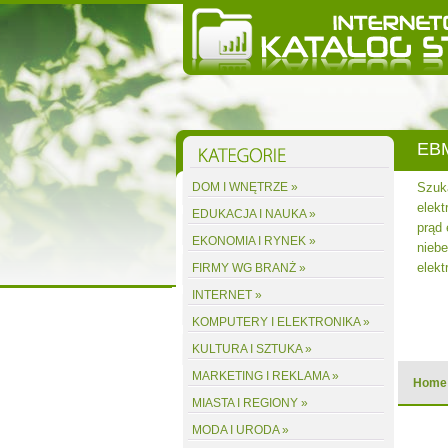
EBM
własnym
DOM I WNĘTRZE »
Szuka
acją
elekt
EDUKACJA I NAUKA »
asłon,
prąd
EKONOMIA I RYNEK »
ej
niebe
elekt
FIRMY WG BRANŻ »
INTERNET »
acz wpis
KOMPUTERY I ELEKTRONIKA »
KULTURA I SZTUKA »
MARKETING I REKLAMA »
Home
MIASTA I REGIONY »
MODA I URODA »