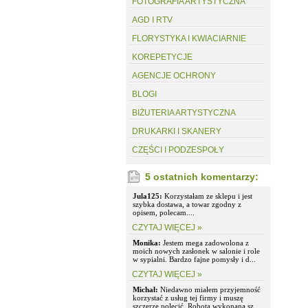
FOTOGRAFIA ARTYSTYCZNA
AGD I RTV
FLORYSTYKA I KWIACIARNIE
KOREPETYCJE
AGENCJE OCHRONY
BLOGI
BIŻUTERIA ARTYSTYCZNA
DRUKARKI I SKANERY
CZĘŚCI I PODZESPOŁY
5 ostatnich komentarzy:
Jula125:
Korzystałam ze sklepu i jest
szybka dostawa, a towar zgodny z
opisem, polecam....
CZYTAJ WIĘCEJ »
Monika:
Jestem mega zadowolona z
moich nowych zasłonek w salonie i role
w sypialni. Bardzo fajne pomysły i d...
CZYTAJ WIĘCEJ »
Michał:
Niedawno miałem przyjemność
korzystać z usług tej firmy i muszę
szczerze polecić. Robota wykonana sz...