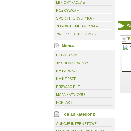
MOTORYZACJA »
ROZRYWKA »
SPORT I TURYSTYKA »
St
ZDROWIE I MEDYCYNA »
ZWIERZĘTA I ROŚLINY »
Tw
Menu:
REGULAMIN
JAK DODAĆ WPIS?
NAJNOWSZE
NAJLEPSZE
PRZYJACIELE
MAPA KATALOGU
KONTAKT
Top 10 kategorii:
AUKCJE INTERNETOWE