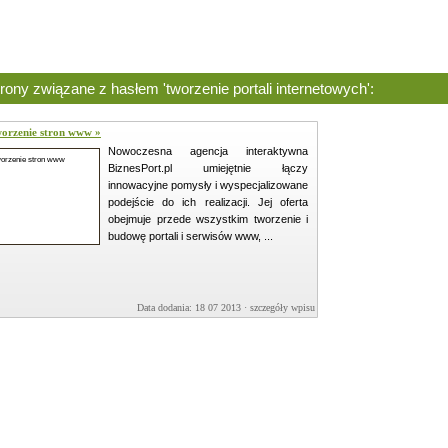
rony związane z hasłem 'tworzenie portali internetowych':
orzenie stron www »
Nowoczesna agencja interaktywna
BiznesPort.pl umiejętnie łączy
innowacyjne pomysły i wyspecjalizowane
podejście do ich realizacji. Jej oferta
obejmuje przede wszystkim tworzenie i
budowę portali i serwisów www, ...
Data dodania: 18 07 2013 ·
szczegóły wpisu »