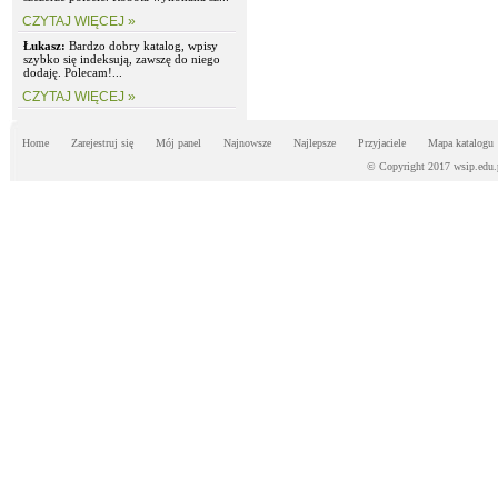
CZYTAJ WIĘCEJ »
Łukasz:
Bardzo dobry katalog, wpisy
szybko się indeksują, zawszę do niego
dodaję. Polecam!...
CZYTAJ WIĘCEJ »
Home
Zarejestruj się
Mój panel
Najnowsze
Najlepsze
Przyjaciele
Mapa katalogu
© Copyright 2017 wsip.edu.