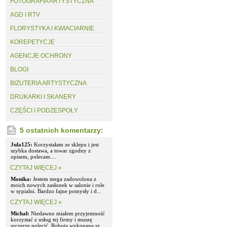
FOTOGRAFIA ARTYSTYCZNA
AGD I RTV
FLORYSTYKA I KWIACIARNIE
KOREPETYCJE
AGENCJE OCHRONY
BLOGI
BIŻUTERIA ARTYSTYCZNA
DRUKARKI I SKANERY
CZĘŚCI I PODZESPOŁY
5 ostatnich komentarzy:
Jula125:
Korzystałam ze sklepu i jest
szybka dostawa, a towar zgodny z
opisem, polecam....
CZYTAJ WIĘCEJ »
Monika:
Jestem mega zadowolona z
moich nowych zasłonek w salonie i role
w sypialni. Bardzo fajne pomysły i d...
CZYTAJ WIĘCEJ »
Michał:
Niedawno miałem przyjemność
korzystać z usług tej firmy i muszę
szczerze polecić. Robota wykonana sz...