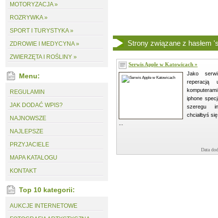
MOTORYZACJA »
ROZRYWKA »
SPORT I TURYSTYKA »
Strony związane z hasłem 's
ZDROWIE I MEDYCYNA »
ZWIERZĘTA I ROŚLINY »
Serwis Apple w Katowicach »
Jako serw
Menu:
reperacją
komputeram
REGULAMIN
iphone specj
JAK DODAĆ WPIS?
szeregu i
chciałbyś si
NAJNOWSZE
...
NAJLEPSZE
PRZYJACIELE
Data dod
MAPA KATALOGU
KONTAKT
Top 10 kategorii:
AUKCJE INTERNETOWE