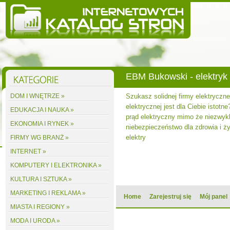
EBM Bukowski - elektryk
DOM I WNĘTRZE »
Szukasz solidnej firmy elektryczne
elektrycznej jest dla Ciebie istotne
EDUKACJA I NAUKA »
prąd elektryczny mimo że niezwyk
EKONOMIA I RYNEK »
niebezpieczeństwo dla zdrowia i ży
elektry
FIRMY WG BRANŻ »
INTERNET »
KOMPUTERY I ELEKTRONIKA »
KULTURA I SZTUKA »
MARKETING I REKLAMA »
Home
Zarejestruj się
Mój panel
MIASTA I REGIONY »
MODA I URODA »