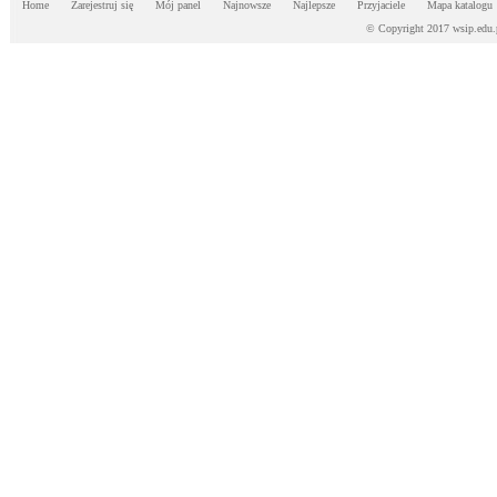
Home
Zarejestruj się
Mój panel
Najnowsze
Najlepsze
Przyjaciele
Mapa katalogu
© Copyright 2017 wsip.edu.