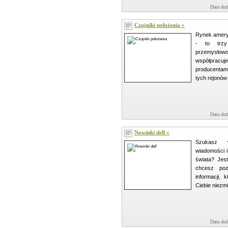
Data dod
Czujniki położenia »
Rynek ameryk
- to trzy
przemysło
współpra
producentami
tych rejonów
Data dod
Nowinki dell »
Szukasz 
wiadomości 
świata? Jest
chcesz poz
informacji,
Ciebie niezmi
Data dod