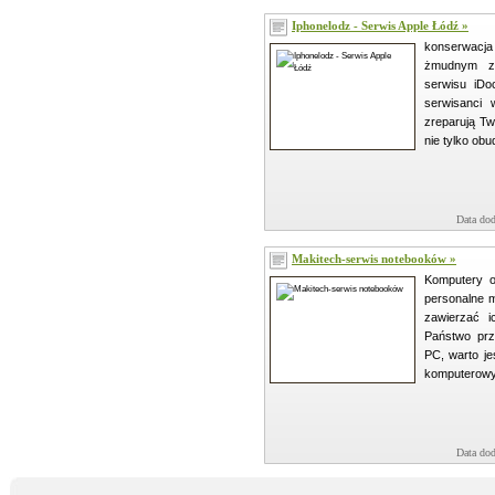
Iphonelodz - Serwis Apple Łódź »
konserwacja
żmudnym za
serwisu iDoc
serwisanci 
zreparują Twó
nie tylko obu
Data dod
Makitech-serwis notebooków »
Komputery o
personalne 
zawierzać i
Państwo prz
PC, warto je
komputerowy.
Data dod