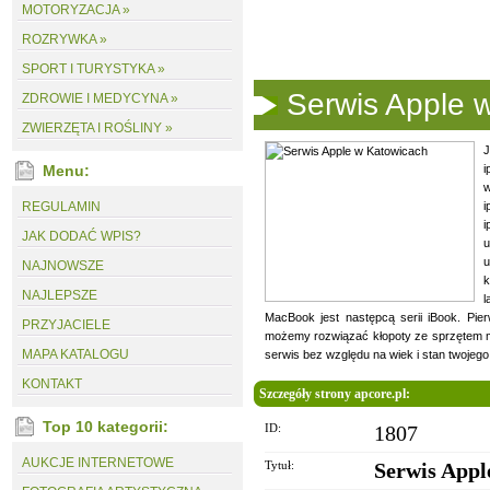
MOTORYZACJA »
ROZRYWKA »
SPORT I TURYSTYKA »
Serwis Apple 
ZDROWIE I MEDYCYNA »
ZWIERZĘTA I ROŚLINY »
J
Menu:
i
w
REGULAMIN
i
i
JAK DODAĆ WPIS?
u
u
NAJNOWSZE
k
NAJLEPSZE
l
MacBook jest następcą serii iBook. Pie
PRZYJACIELE
możemy rozwiązać kłopoty ze sprzętem ma
MAPA KATALOGU
serwis bez względu na wiek i stan twojego
KONTAKT
Szczegóły strony apcore.pl:
Top 10 kategorii:
ID:
1807
AUKCJE INTERNETOWE
Tytuł:
Serwis Appl