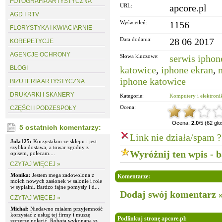
FOTOGRAFIA ARTYSTYCZNA
URL:
apcore.pl
AGD I RTV
Wyświetleń:
1156
FLORYSTYKA I KWIACIARNIE
Data dodania:
28 06 2017
KOREPETYCJE
AGENCJE OCHRONY
Słowa kluczowe:
serwis iphon
BLOGI
katowice
,
iphone ekran
,
iphone katowice
BIŻUTERIA ARTYSTYCZNA
DRUKARKI I SKANERY
Kategorie:
Komputery i elektroni
Ocena:
CZĘŚCI I PODZESPOŁY
Ocena:
2.0
/5 (62 gł
5 ostatnich komentarzy:
Link nie działa/spam ?
Jula125:
Korzystałam ze sklepu i jest
szybka dostawa, a towar zgodny z
Wyróżnij ten wpis - 
opisem, polecam....
CZYTAJ WIĘCEJ »
Monika:
Jestem mega zadowolona z
Komentarze:
moich nowych zasłonek w salonie i role
w sypialni. Bardzo fajne pomysły i d...
Dodaj swój komentarz 
CZYTAJ WIĘCEJ »
Michał:
Niedawno miałem przyjemność
korzystać z usług tej firmy i muszę
Podlinkuj stronę apcore.pl:
szczerze polecić. Robota wykonana sz...