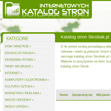
Katalog stron Skrobak.pl
DOM I WNĘTRZE »
O ile jesteś osobą posiadającą wła
ciekawa i warto ją pokazać innym to
EDUKACJA I NAUKA »
naszego katalog stron Skrobak.pl i
EKONOMIA I RYNEK »
Wpłynie to pozytywnie na ilość m
katalog stron Skrob
FIRMY WG BRANŻ »
INTERNET »
KOMPUTERY I ELEKTRONIKA »
KULTURA I SZTUKA »
MARKETING I REKLAMA »
Home
Zarejestruj się
Mój panel
MIASTA I REGIONY »
MODA I URODA »