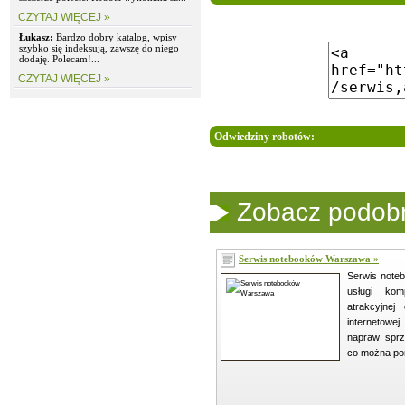
CZYTAJ WIĘCEJ »
Łukasz:
Bardzo dobry katalog, wpisy
szybko się indeksują, zawszę do niego
dodaję. Polecam!...
CZYTAJ WIĘCEJ »
Odwiedziny robotów:
Zobacz podobne
Serwis notebooków Warszawa »
Serwis note
usługi kom
atrakcyjnej
internetowe
napraw sprz
co można po