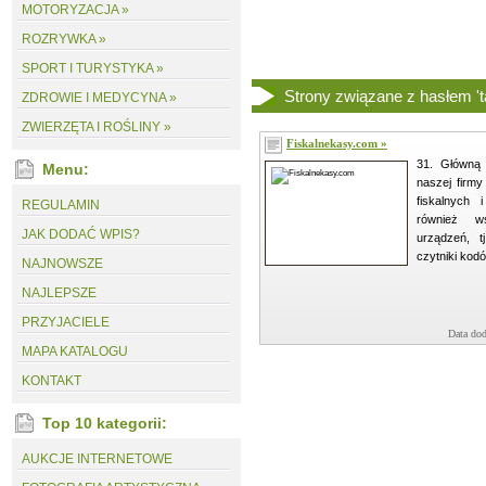
MOTORYZACJA »
ROZRYWKA »
SPORT I TURYSTYKA »
Strony związane z hasłem 'ta
ZDROWIE I MEDYCYNA »
ZWIERZĘTA I ROŚLINY »
Fiskalnekasy.com »
31. Główną 
Menu:
naszej firmy
fiskalnych 
REGULAMIN
również w
JAK DODAĆ WPIS?
urządzeń, tj
czytniki kod
NAJNOWSZE
NAJLEPSZE
PRZYJACIELE
Data dod
MAPA KATALOGU
KONTAKT
Top 10 kategorii:
AUKCJE INTERNETOWE