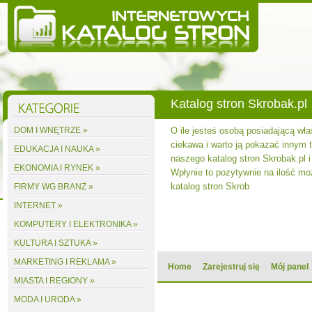
Katalog stron Skrobak.pl
DOM I WNĘTRZE »
O ile jesteś osobą posiadającą wła
ciekawa i warto ją pokazać innym to
EDUKACJA I NAUKA »
naszego katalog stron Skrobak.pl i
EKONOMIA I RYNEK »
Wpłynie to pozytywnie na ilość m
katalog stron Skrob
FIRMY WG BRANŻ »
INTERNET »
KOMPUTERY I ELEKTRONIKA »
KULTURA I SZTUKA »
MARKETING I REKLAMA »
Home
Zarejestruj się
Mój panel
MIASTA I REGIONY »
MODA I URODA »