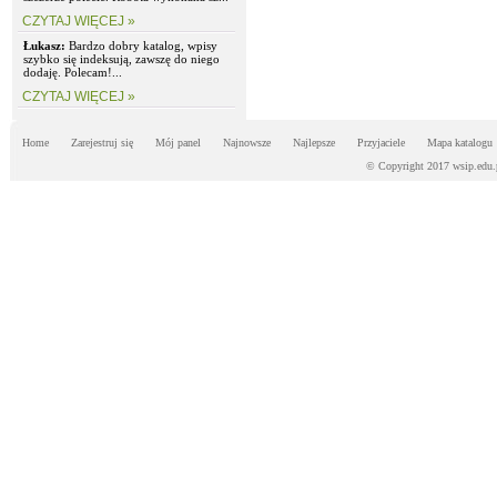
CZYTAJ WIĘCEJ »
Łukasz:
Bardzo dobry katalog, wpisy
szybko się indeksują, zawszę do niego
dodaję. Polecam!...
CZYTAJ WIĘCEJ »
Home
Zarejestruj się
Mój panel
Najnowsze
Najlepsze
Przyjaciele
Mapa katalogu
© Copyright 2017 wsip.edu.