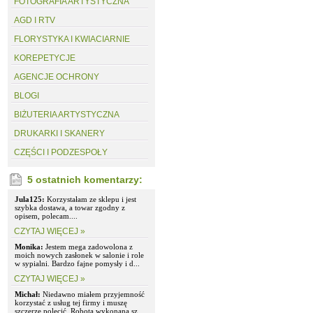
FOTOGRAFIA ARTYSTYCZNA
AGD I RTV
FLORYSTYKA I KWIACIARNIE
KOREPETYCJE
AGENCJE OCHRONY
BLOGI
BIŻUTERIA ARTYSTYCZNA
DRUKARKI I SKANERY
CZĘŚCI I PODZESPOŁY
5 ostatnich komentarzy:
Jula125:
Korzystałam ze sklepu i jest
szybka dostawa, a towar zgodny z
opisem, polecam....
CZYTAJ WIĘCEJ »
Monika:
Jestem mega zadowolona z
moich nowych zasłonek w salonie i role
w sypialni. Bardzo fajne pomysły i d...
CZYTAJ WIĘCEJ »
Michał:
Niedawno miałem przyjemność
korzystać z usług tej firmy i muszę
szczerze polecić. Robota wykonana sz...