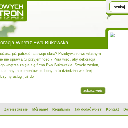
oracja Wnętrz Ewa Bukowska
możesz już patrzeć na swoje okna? Przebywanie we własnym
ie nie sprawia Ci przyjemności? Pora więc, aby dekoracją
go wnętrza zajęła się firma Ewy Bukowskie. Szycie zasłon,
 oraz innych elementów ozdobnych to dziedzina w której
dczymy usługi już do
zobacz wpis
Zarejestruj się
Mój panel
Regulamin
Jak dodać wpis?
Kontakt
Do