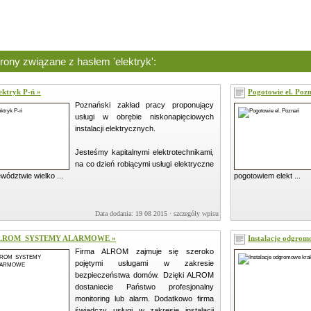
rony związane z hasłem 'elektryk':
ektryk P-ń »
Pogotowie el. Poz
Poznański zakład pracy proponujący
usługi w obrębie niskonapięciowych
instalacji elektrycznych.
Jesteśmy kapitalnymi elektrotechnikami,
na co dzień robiącymi usługi elektryczne
wództwie wielko ...
pogotowiem elekt ...
Data dodania: 19 08 2015 ·
szczegóły wpisu »
LROM ­ SYSTEMY ALARMOWE »
Instalacje odgro
Firma ALROM zajmuje się szeroko
pojętymi usługami w zakresie
bezpieczeństwa domów. Dzięki ALROM
dostaniecie Państwo profesjonalny
monitoring lub alarm. Dodatkowo firma
świadczy usługi w zakresie instalacji