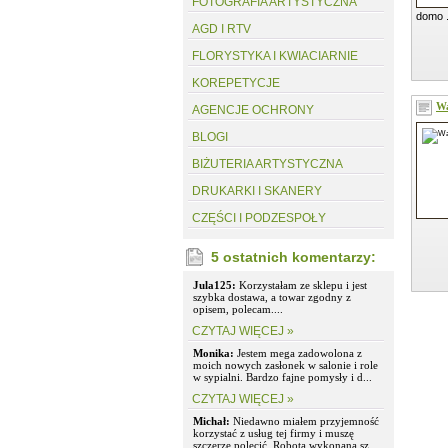
FOTOGRAFIA ARTYSTYCZNA
domo .
AGD I RTV
FLORYSTYKA I KWIACIARNIE
KOREPETYCJE
Wa
AGENCJE OCHRONY
BLOGI
BIŻUTERIA ARTYSTYCZNA
DRUKARKI I SKANERY
CZĘŚCI I PODZESPOŁY
5 ostatnich komentarzy:
Jula125:
Korzystałam ze sklepu i jest
szybka dostawa, a towar zgodny z
opisem, polecam....
CZYTAJ WIĘCEJ »
Monika:
Jestem mega zadowolona z
moich nowych zasłonek w salonie i role
w sypialni. Bardzo fajne pomysły i d...
CZYTAJ WIĘCEJ »
Michał:
Niedawno miałem przyjemność
korzystać z usług tej firmy i muszę
szczerze polecić. Robota wykonana sz...