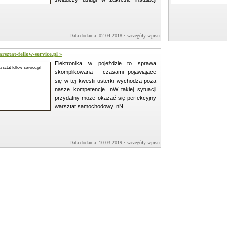
..
Data dodania: 02 04 2018 ·
szczegóły wpisu »
rsztat-fellow-service.pl »
Elektronika w pojeździe to sprawa
skomplikowana - czasami pojawiające
się w tej kwestii usterki wychodzą poza
nasze kompetencje. nW takiej sytuacji
przydatny może okazać się perfekcyjny
warsztat samochodowy. nN ...
Data dodania: 10 03 2019 ·
szczegóły wpisu »