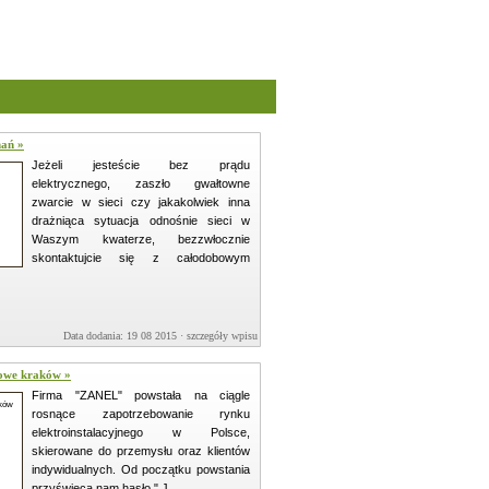
nań »
Jeżeli jesteście bez prądu
elektrycznego, zaszło gwałtowne
zwarcie w sieci czy jakakolwiek inna
drażniąca sytuacja odnośnie sieci w
Waszym kwaterze, bezzwłocznie
skontaktujcie się z całodobowym
Data dodania: 19 08 2015 ·
szczegóły wpisu »
mowe kraków »
Firma "ZANEL" powstała na ciągle
rosnące zapotrzebowanie rynku
elektroinstalacyjnego w Polsce,
skierowane do przemysłu oraz klientów
indywidualnych. Od początku powstania
przyświeca nam hasło " J ...