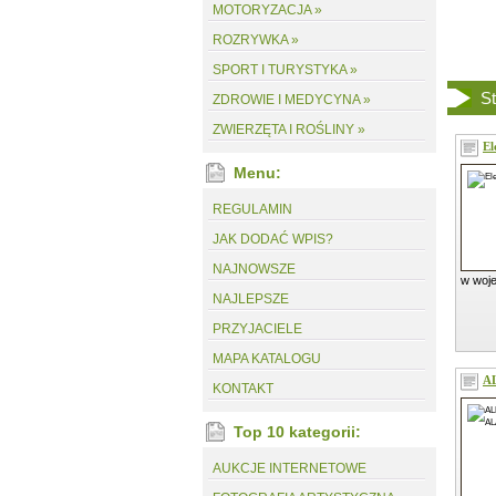
MOTORYZACJA »
ROZRYWKA »
SPORT I TURYSTYKA »
St
ZDROWIE I MEDYCYNA »
ZWIERZĘTA I ROŚLINY »
El
Menu:
REGULAMIN
JAK DODAĆ WPIS?
NAJNOWSZE
w woje
NAJLEPSZE
PRZYJACIELE
MAPA KATALOGU
A
KONTAKT
Top 10 kategorii:
AUKCJE INTERNETOWE