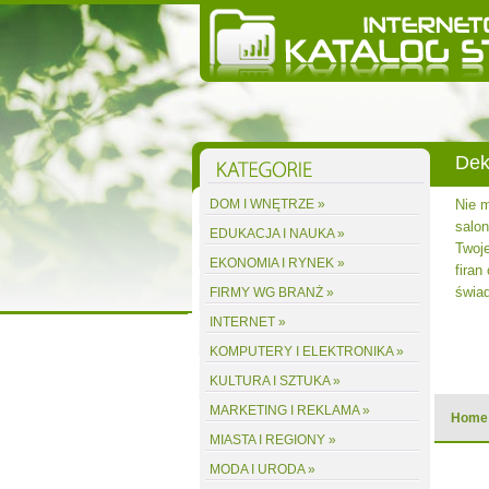
Dek
stalacji
DOM I WNĘTRZE »
Nie 
obrze -
salon
EDUKACJA I NAUKA »
nowić
Twoje
EKONOMIA I RYNEK »
est alby
firan
świa
FIRMY WG BRANŻ »
INTERNET »
acz wpis
KOMPUTERY I ELEKTRONIKA »
KULTURA I SZTUKA »
MARKETING I REKLAMA »
Home
MIASTA I REGIONY »
MODA I URODA »