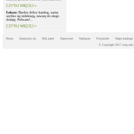
CZYTAJ WIĘCEJ »
Łukasz:
Bardzo dobry katalog, wpisy
szybko się indeksują, zawszę do niego
dodaję. Polecam!...
CZYTAJ WIĘCEJ »
Home
Zarejestruj się
Mój panel
Najnowsze
Najlepsze
Przyjaciele
Mapa katalogu
© Copyright 2017 wsip.edu.