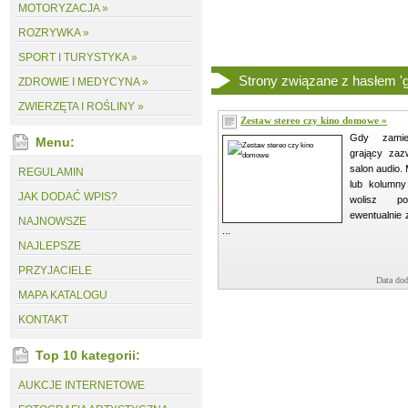
MOTORYZACJA »
ROZRYWKA »
SPORT I TURYSTYKA »
Strony związane z hasłem 'gł
ZDROWIE I MEDYCYNA »
ZWIERZĘTA I ROŚLINY »
Zestaw stereo czy kino domowe »
Gdy zamie
Menu:
grający zaz
salon audio.
REGULAMIN
lub kolumny
JAK DODAĆ WPIS?
wolisz p
ewentualnie
NAJNOWSZE
...
NAJLEPSZE
PRZYJACIELE
Data dod
MAPA KATALOGU
KONTAKT
Top 10 kategorii:
AUKCJE INTERNETOWE