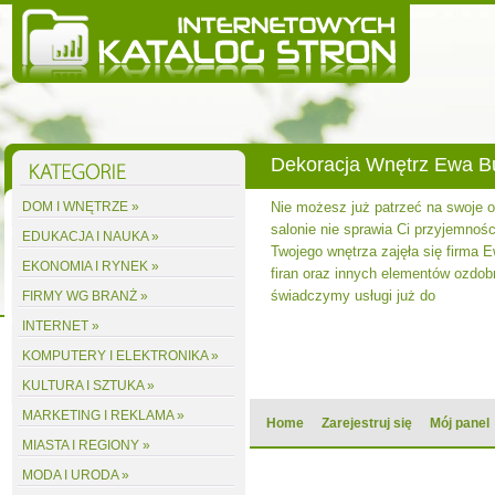
Dekoracja Wnętrz Ewa 
DOM I WNĘTRZE »
Nie możesz już patrzeć na swoje
salonie nie sprawia Ci przyjemnośc
EDUKACJA I NAUKA »
Twojego wnętrza zajęła się firma 
EKONOMIA I RYNEK »
firan oraz innych elementów ozdobn
świadczymy usługi już do
FIRMY WG BRANŻ »
INTERNET »
KOMPUTERY I ELEKTRONIKA »
KULTURA I SZTUKA »
MARKETING I REKLAMA »
Home
Zarejestruj się
Mój panel
MIASTA I REGIONY »
MODA I URODA »