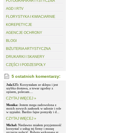
FOTOGRAFIA ARTYSTYCZNA
AGD I RTV
FLORYSTYKA I KWIACIARNIE
KOREPETYCJE
AGENCJE OCHRONY
BLOGI
BIŻUTERIA ARTYSTYCZNA
DRUKARKI I SKANERY
CZĘŚCI I PODZESPOŁY
5 ostatnich komentarzy:
Jula125:
Korzystałam ze sklepu i jest
szybka dostawa, a towar zgodny z
opisem, polecam....
CZYTAJ WIĘCEJ »
Monika:
Jestem mega zadowolona z
moich nowych zasłonek w salonie i role
w sypialni. Bardzo fajne pomysły i d...
CZYTAJ WIĘCEJ »
Michał:
Niedawno miałem przyjemność
korzystać z usług tej firmy i muszę
szczerze polecić. Robota wykonana sz...