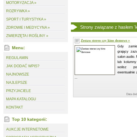
MOTORYZACJA »
ROZRYWKA »
SPORT I TURYSTYKA »
Strony związane z hasłem 'k
ZDROWIE I MEDYCYNA »
ZWIERZĘTA I ROŚLINY »
Zestaw stereo czy kino domowe »
Gdy zamie
Menu:
grający zaz
salon audio.
REGULAMIN
lub kolumny
JAK DODAĆ WPIS?
wolisz p
ewentualnie
NAJNOWSZE
...
NAJLEPSZE
PRZYJACIELE
Data dod
MAPA KATALOGU
KONTAKT
Top 10 kategorii:
AUKCJE INTERNETOWE