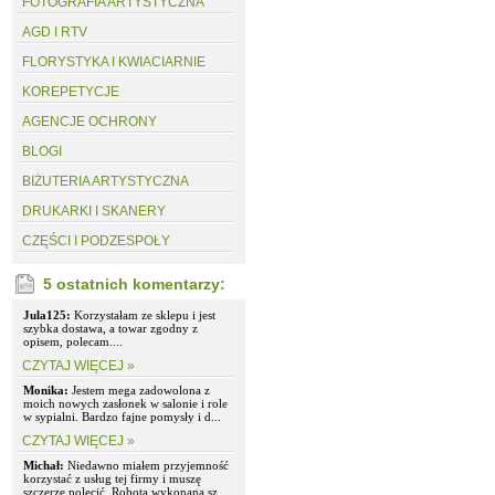
FOTOGRAFIA ARTYSTYCZNA
AGD I RTV
FLORYSTYKA I KWIACIARNIE
KOREPETYCJE
AGENCJE OCHRONY
BLOGI
BIŻUTERIA ARTYSTYCZNA
DRUKARKI I SKANERY
CZĘŚCI I PODZESPOŁY
5 ostatnich komentarzy:
Jula125:
Korzystałam ze sklepu i jest
szybka dostawa, a towar zgodny z
opisem, polecam....
CZYTAJ WIĘCEJ »
Monika:
Jestem mega zadowolona z
moich nowych zasłonek w salonie i role
w sypialni. Bardzo fajne pomysły i d...
CZYTAJ WIĘCEJ »
Michał:
Niedawno miałem przyjemność
korzystać z usług tej firmy i muszę
szczerze polecić. Robota wykonana sz...