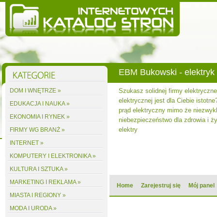
EBM Bukowski - elektryk
DOM I WNĘTRZE »
Szukasz solidnej firmy elektryczne
elektrycznej jest dla Ciebie istotne
EDUKACJA I NAUKA »
prąd elektryczny mimo że niezwyk
EKONOMIA I RYNEK »
niebezpieczeństwo dla zdrowia i ży
elektry
FIRMY WG BRANŻ »
INTERNET »
KOMPUTERY I ELEKTRONIKA »
KULTURA I SZTUKA »
MARKETING I REKLAMA »
Home
Zarejestruj się
Mój panel
MIASTA I REGIONY »
MODA I URODA »