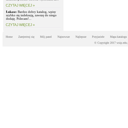
CZYTAJ WIĘCEJ »
Łukasz:
Bardzo dobry katalog, wpisy
szybko się indeksują, zawszę do niego
dodaję. Polecam!...
CZYTAJ WIĘCEJ »
Home
Zarejestruj się
Mój panel
Najnowsze
Najlepsze
Przyjaciele
Mapa katalogu
© Copyright 2017 wsip.edu.