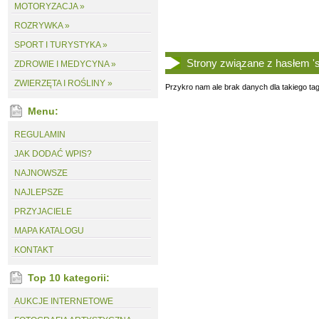
MOTORYZACJA »
ROZRYWKA »
SPORT I TURYSTYKA »
Strony związane z hasłem '
ZDROWIE I MEDYCYNA »
ZWIERZĘTA I ROŚLINY »
Przykro nam ale brak danych dla takiego tag
Menu:
REGULAMIN
JAK DODAĆ WPIS?
NAJNOWSZE
NAJLEPSZE
PRZYJACIELE
MAPA KATALOGU
KONTAKT
Top 10 kategorii:
AUKCJE INTERNETOWE