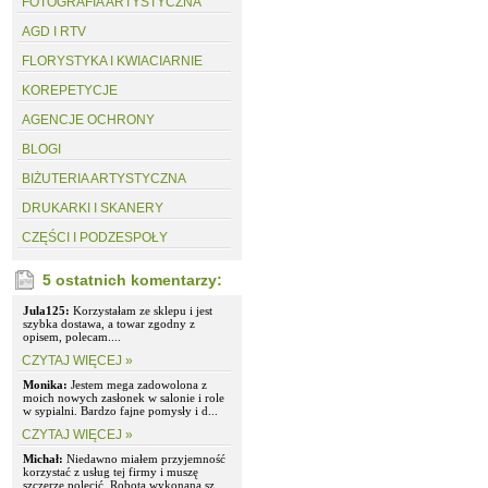
FOTOGRAFIA ARTYSTYCZNA
AGD I RTV
FLORYSTYKA I KWIACIARNIE
KOREPETYCJE
AGENCJE OCHRONY
BLOGI
BIŻUTERIA ARTYSTYCZNA
DRUKARKI I SKANERY
CZĘŚCI I PODZESPOŁY
5 ostatnich komentarzy:
Jula125:
Korzystałam ze sklepu i jest
szybka dostawa, a towar zgodny z
opisem, polecam....
CZYTAJ WIĘCEJ »
Monika:
Jestem mega zadowolona z
moich nowych zasłonek w salonie i role
w sypialni. Bardzo fajne pomysły i d...
CZYTAJ WIĘCEJ »
Michał:
Niedawno miałem przyjemność
korzystać z usług tej firmy i muszę
szczerze polecić. Robota wykonana sz...