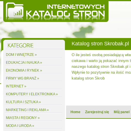
Katalog stron Skrobak.pl
DOM I WNĘTRZE »
O ile jesteś osobą posiadającą wła
ciekawa i warto ją pokazać innym to
EDUKACJA I NAUKA »
naszego katalog stron Skrobak.pl i
EKONOMIA I RYNEK »
Wpłynie to pozytywnie na ilość m
katalog stron Skrob
FIRMY WG BRANŻ »
INTERNET »
KOMPUTERY I ELEKTRONIKA »
KULTURA I SZTUKA »
MARKETING I REKLAMA »
Home
Zarejestruj się
Mój panel
MIASTA I REGIONY »
MODA I URODA »