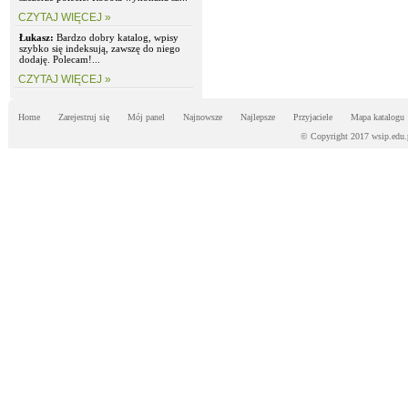
CZYTAJ WIĘCEJ »
Łukasz:
Bardzo dobry katalog, wpisy
szybko się indeksują, zawszę do niego
dodaję. Polecam!...
CZYTAJ WIĘCEJ »
Home
Zarejestruj się
Mój panel
Najnowsze
Najlepsze
Przyjaciele
Mapa katalogu
© Copyright 2017 wsip.edu.