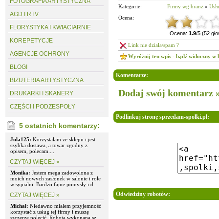
FOTOGRAFIA ARTYSTYCZNA
Kategorie:
Firmy wg branż
»
Usłu
AGD I RTV
Ocena:
FLORYSTYKA I KWIACIARNIE
Ocena:
1.9
/5 (52 gł
KOREPETYCJE
Link nie działa/spam ?
AGENCJE OCHRONY
Wyróżnij ten wpis - bądź widoczny w 
BLOGI
Komentarze:
BIŻUTERIA ARTYSTYCZNA
Dodaj swój komentarz 
DRUKARKI I SKANERY
CZĘŚCI I PODZESPOŁY
Podlinkuj stronę sprzedam-spolki.pl:
5 ostatnich komentarzy:
Jula125:
Korzystałam ze sklepu i jest
szybka dostawa, a towar zgodny z
opisem, polecam....
CZYTAJ WIĘCEJ »
Monika:
Jestem mega zadowolona z
moich nowych zasłonek w salonie i role
w sypialni. Bardzo fajne pomysły i d...
Odwiedziny robotów:
CZYTAJ WIĘCEJ »
Michał:
Niedawno miałem przyjemność
korzystać z usług tej firmy i muszę
szczerze polecić. Robota wykonana sz...