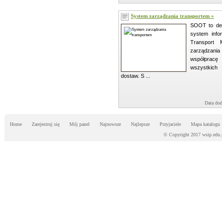
System zarządzania transportem »
SOOT to ded
system inf
Transport
zarządzania
współpra
wszystkic
dostaw. S ...
Data dod
Home
Zarejestruj się
Mój panel
Najnowsze
Najlepsze
Przyjaciele
Mapa katalogu
© Copyright 2017 wsip.edu.