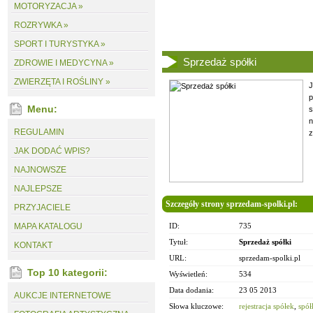
MOTORYZACJA »
ROZRYWKA »
SPORT I TURYSTYKA »
Sprzedaż spółki
ZDROWIE I MEDYCYNA »
ZWIERZĘTA I ROŚLINY »
J
p
Menu:
s
REGULAMIN
z
JAK DODAĆ WPIS?
NAJNOWSZE
NAJLEPSZE
Szczegóły strony sprzedam-spolki.pl:
PRZYJACIELE
MAPA KATALOGU
ID:
735
Tytuł:
Sprzedaż spółki
KONTAKT
URL:
sprzedam-spolki.pl
Top 10 kategorii:
Wyświetleń:
534
Data dodania:
23 05 2013
AUKCJE INTERNETOWE
Słowa kluczowe:
rejestracja spółek
,
spół