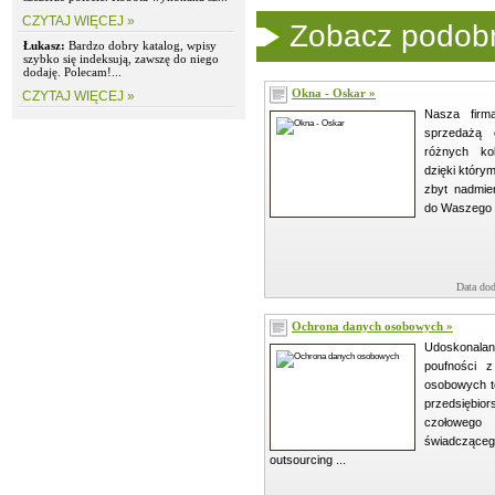
CZYTAJ WIĘCEJ »
Zobacz podobne
Łukasz:
Bardzo dobry katalog, wpisy
szybko się indeksują, zawszę do niego
dodaję. Polecam!...
Okna - Oskar »
CZYTAJ WIĘCEJ »
Nasza firm
sprzedażą 
różnych ko
dzięki który
zbyt nadmie
do Waszego m
Data dod
Ochrona danych osobowych »
Udoskonalan
poufności 
osobowych to
przedsięb
czołoweg
świadczą
outsourcing ...