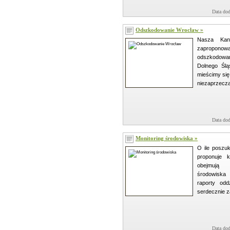
Data dod
Odszkodowanie Wrocław »
Nasza Kanc
zaproponow
odszkodowa
Dolnego Ślą
mieścimy si
niezaprzeczal
Data dod
Monitoring środowiska »
O ile poszuk
proponuje k
obejmują 
środowiska
raporty odd
serdecznie z
Data dod