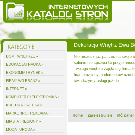
Dekoracja Wnętrz Ewa 
DOM I WNĘTRZE »
Nie możesz już patrzeć na swoje
salonie nie sprawia Ci przyjemnośc
EDUKACJA I NAUKA »
Twojego wnętrza zajęła się firma 
EKONOMIA I RYNEK »
firan oraz innych elementów ozdobn
świadczymy usługi już do
FIRMY WG BRANŻ »
INTERNET »
KOMPUTERY I ELEKTRONIKA »
KULTURA I SZTUKA »
MARKETING I REKLAMA »
Home
Zarejestruj się
Mój panel
MIASTA I REGIONY »
MODA I URODA »