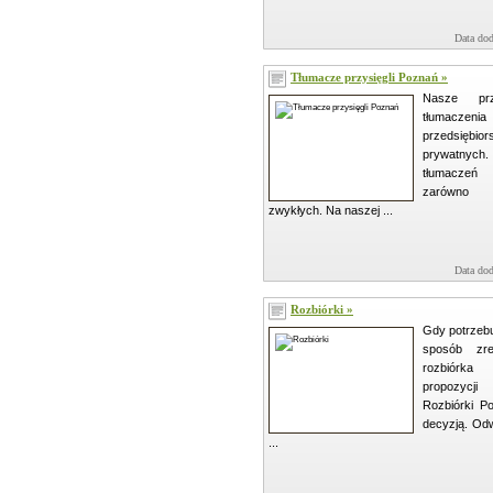
Data dod
Tłumacze przysięgli Poznań »
Nasze prz
tłumacze
przedsię
prywatnych.
tłumaczeń
zarówno s
zwykłych. Na naszej ...
Data dod
Rozbiórki »
Gdy potrzebu
sposób zre
rozbiórk
propozycj
Rozbiórki P
decyzją. Odw
...