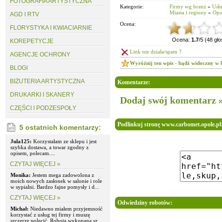
FOTOGRAFIA ARTYSTYCZNA
Kategorie:
Firmy wg branż
»
Usłu
Miasta i regiony
»
Opo
AGD I RTV
Ocena:
FLORYSTYKA I KWIACIARNIE
Ocena:
1.7
/5 (48 gł
KOREPETYCJE
Link nie działa/spam ?
AGENCJE OCHRONY
Wyróżnij ten wpis - bądź widoczny w 
BLOGI
BIŻUTERIA ARTYSTYCZNA
Komentarze:
DRUKARKI I SKANERY
Dodaj swój komentarz 
CZĘŚCI I PODZESPOŁY
Podlinkuj stronę www.carbomet.opole.pl
5 ostatnich komentarzy:
Jula125:
Korzystałam ze sklepu i jest
szybka dostawa, a towar zgodny z
opisem, polecam....
CZYTAJ WIĘCEJ »
Monika:
Jestem mega zadowolona z
moich nowych zasłonek w salonie i role
w sypialni. Bardzo fajne pomysły i d...
CZYTAJ WIĘCEJ »
Odwiedziny robotów:
Michał:
Niedawno miałem przyjemność
korzystać z usług tej firmy i muszę
szczerze polecić. Robota wykonana sz...