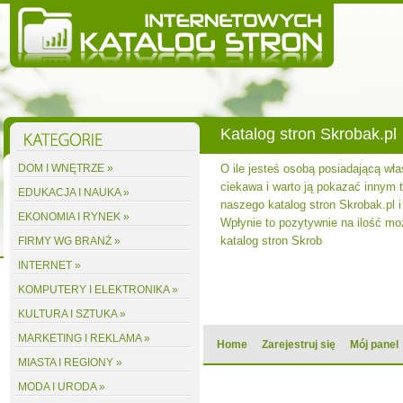
Katalog stron Skrobak.pl
DOM I WNĘTRZE »
O ile jesteś osobą posiadającą wła
ciekawa i warto ją pokazać innym to
EDUKACJA I NAUKA »
naszego katalog stron Skrobak.pl i
EKONOMIA I RYNEK »
Wpłynie to pozytywnie na ilość m
katalog stron Skrob
FIRMY WG BRANŻ »
INTERNET »
KOMPUTERY I ELEKTRONIKA »
KULTURA I SZTUKA »
MARKETING I REKLAMA »
Home
Zarejestruj się
Mój panel
MIASTA I REGIONY »
MODA I URODA »