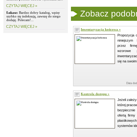
CZYTAJ WIĘCEJ »
Zobacz podobne
Łukasz:
Bardzo dobry katalog, wpisy
szybko się indeksują, zawszę do niego
dodaję. Polecam!...
CZYTAJ WIĘCEJ »
Inwentaryzacja końcowa »
Propozycja 
niniejszym 
przez fir
wzorowe 
inwentaryzac
się na swoim
Data dod
Kontrola dostępu »
Jeżeli zależy
której pracow
bezpiecznie
ofertą firmy
plastikow
systemów iden