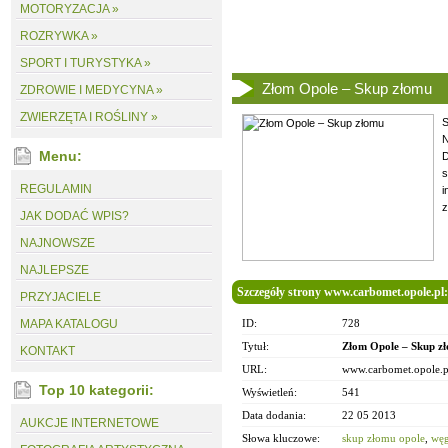
MOTORYZACJA »
ROZRYWKA »
SPORT I TURYSTYKA »
Złom Opole – Skup złomu
ZDROWIE I MEDYCYNA »
ZWIERZĘTA I ROŚLINY »
S
N
Menu:
D
s
REGULAMIN
i
z
JAK DODAĆ WPIS?
NAJNOWSZE
NAJLEPSZE
Szczegóły strony www.carbomet.opole.pl:
PRZYJACIELE
MAPA KATALOGU
ID:
728
Tytuł:
Złom Opole – Skup z
KONTAKT
URL:
www.carbomet.opole.p
Top 10 kategorii:
Wyświetleń:
541
Data dodania:
22 05 2013
AUKCJE INTERNETOWE
Słowa kluczowe:
skup złomu opole
,
węg