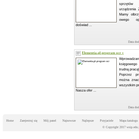
sprzętów
urządzenia 
Mamy olbrz
owego opr
doświad ...
Data dod
Elementia.pl-program ocr »
Wprowadza
księgowego 
trudną pracą
Poprzez pr
można znacz
wszystkim pr
Nasza ofer ...
Data dod
Home
Zarejestruj się
Mój panel
Najnowsze
Najlepsze
Przyjaciele
Mapa katalogu
© Copyright 2017 wsip.edu.