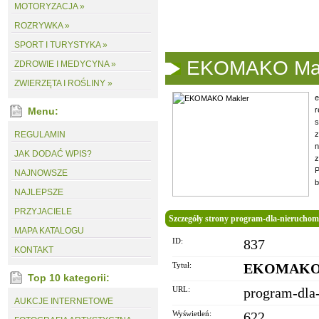
MOTORYZACJA »
ROZRYWKA »
SPORT I TURYSTYKA »
EKOMAKO Mak
ZDROWIE I MEDYCYNA »
ZWIERZĘTA I ROŚLINY »
Menu:
r
s
REGULAMIN
z
n
JAK DODAĆ WPIS?
z
P
NAJNOWSZE
b
NAJLEPSZE
PRZYJACIELE
Szczegóły strony program-dla-nieruchom
MAPA KATALOGU
ID:
837
KONTAKT
Tytuł:
EKOMAKO 
Top 10 kategorii:
URL:
program-dla
AUKCJE INTERNETOWE
Wyświetleń:
622