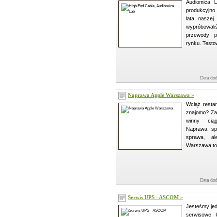
Audiomica L
produkcyjno
lata naszej 
wypróbowali
przewody p
rynku. Testow
Data dod
Naprawa Apple Warszawa »
Wciąż resta
znajomo? Za
winny ciąg
Naprawa spr
sprawa, al
Warszawa to p
Data dod
Serwis UPS - ASCOM »
Jesteśmy je
serwisowe 