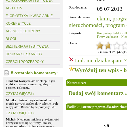
FOTOGRAFIA ARTYSTYCZNA
Data dodania:
05 07 2013
AGD I RTV
FLORYSTYKA I KWIACIARNIE
Słowa kluczowe:
ekmn
,
progr
KOREPETYCJE
nieruchomości
,
program 
AGENCJE OCHRONY
Kategorie:
Komputery i elektroni
Firmy wg branż
»
Nie
BLOGI
Ocena:
BIŻUTERIA ARTYSTYCZNA
Ocena:
1.7
/5 (47 gł
DRUKARKI I SKANERY
Link nie działa/spam ?
CZĘŚCI I PODZESPOŁY
Wyróżnij ten wpis - 
5 ostatnich komentarzy:
Jula125:
Korzystałam ze sklepu i jest
Komentarze:
szybka dostawa, a towar zgodny z
opisem, polecam....
Dodaj swój komentarz 
CZYTAJ WIĘCEJ »
Monika:
Jestem mega zadowolona z
moich nowych zasłonek w salonie i role
Podlinkuj stronę program-dla-nieruchom
w sypialni. Bardzo fajne pomysły i d...
CZYTAJ WIĘCEJ »
Michał:
Niedawno miałem przyjemność
korzystać z usług tej firmy i muszę
szczerze polecić. Robota wykonana sz...