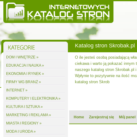
Katalog stron Skrobak.pl
DOM I WNĘTRZE »
O ile jesteś osobą posiadającą wła
ciekawa i warto ją pokazać innym to
EDUKACJA I NAUKA »
naszego katalog stron Skrobak.pl i
EKONOMIA I RYNEK »
Wpłynie to pozytywnie na ilość m
katalog stron Skrob
FIRMY WG BRANŻ »
INTERNET »
KOMPUTERY I ELEKTRONIKA »
KULTURA I SZTUKA »
MARKETING I REKLAMA »
Home
Zarejestruj się
Mój panel
MIASTA I REGIONY »
MODA I URODA »