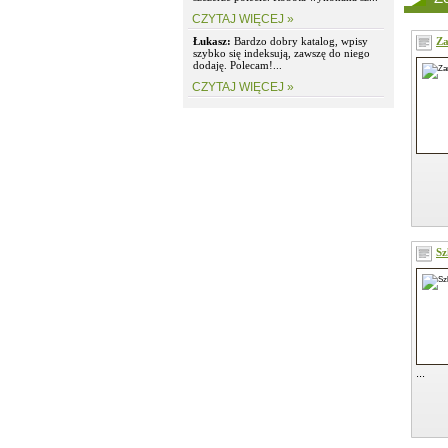
CZYTAJ WIĘCEJ »
Łukasz:
Bardzo dobry katalog, wpisy
Za
szybko się indeksują, zawszę do niego
dodaję. Polecam!...
CZYTAJ WIĘCEJ »
Sz
...