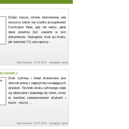
Dzięki naszej stronie internetowej uda
wszyscy ludzie się szybko przygotować
Curriculum Vitae, gdy nie wiesz, jakie
dane powinny być zawarte w tym
dokumencie. Opisujemy krok po kroku,
jak wykonać CV, począwszy ...
Data dodania: 14 05 2013 ·
szczegóły wpisu »
ie i porady »
Druk cyfrowy i świat drukarstwa jest
obecnie jedną z najprężniej rozwijających
dziedzin. Techniki druku cyfrowego stale
są ulepszane i pojawiają się nowe, coraz
to bardziej zaawansowane drukarki i
tusze - wszys ...
Data dodania: 10 07 2013 ·
szczegóły wpisu »