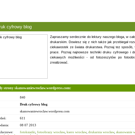
uk cyfrowy blog
Zapraszamy serdecznie do lektury naszego bloga, w ca
drukarskim. Dowiesz się z nich także jak przebiegał roz
ciekawostek ze świata drukarstwa. Poznaj tez sposób, 
prace. Poznaj najnowsze techniki druku cyfrowego i d
ciekawych możliwości - od fotozeszytów po fotoob
zrealizować.
óły strony skanowaniewroclaw.wordpress.com:
840
Druk cyfrowy blog
skanowaniewroclaw.wordpress.com
tleń:
611
odania:
08 07 2013
kluczowe:
fotoksiażki
,
fotoobrazy wrocław
,
ksero wrocław
,
drukarnia wrocław
,
skanowanie 