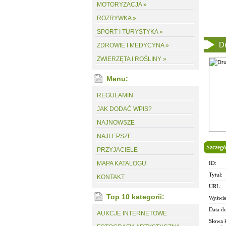
MOTORYZACJA »
ROZRYWKA »
SPORT I TURYSTYKA »
Dr
ZDROWIE I MEDYCYNA »
ZWIERZĘTA I ROŚLINY »
Menu:
REGULAMIN
JAK DODAĆ WPIS?
NAJNOWSZE
NAJLEPSZE
Szczeg
PRZYJACIELE
MAPA KATALOGU
ID:
Tytuł:
KONTAKT
URL:
Top 10 kategorii:
Wyświe
Data d
AUKCJE INTERNETOWE
Słowa 