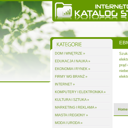
EBM
własnym
DOM I WNĘTRZE »
Szuka
acją
elekt
EDUKACJA I NAUKA »
asłon,
prąd
EKONOMIA I RYNEK »
ej
niebe
elekt
FIRMY WG BRANŻ »
INTERNET »
acz wpis
KOMPUTERY I ELEKTRONIKA »
KULTURA I SZTUKA »
MARKETING I REKLAMA »
Home
MIASTA I REGIONY »
MODA I URODA »