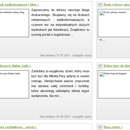
uk wielkoformatowy blog »
Druk cyfrowy now
Zapraszamy do lektury naszego bloga
drukarskiego. Skupiamy się na drukach
reklamowych - wielkoformatowych, a
czasem tez na indywidualnych dużych
wydrukach jak fotoobrazy. Znajdziesz tu
szereg porad o organizowa ...
- o ...
Data dodania: 11 07 2013 ·
szczegóły wpisu »
koracje ślubne Jasło »
Dobre buty do bie
Zaślubiny to wyjątkowy dzień, który musi
być być dla Młodej Pary jedyny w swoim
rodzaju. Niesłychanie ważne znaczenie
ma oprawa całej ceremonii i ozdoby,
które akcentują odświętny klimat tegoż
wydarzenia. Na mo ...
Data dodania: 05 08 2014 ·
szczegóły wpisu »
uro rachunkowe – serwis »
Data center »