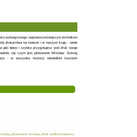
łości poświęconego najnowocześniejszym technikom
wój drukarstwa na świecie i w naszym kraju - wiele
w jaki łatwo i szybko przygotujesz pod druk swoje
owiedz się czym jest plotowanie Wrocław. Szereg
razy - to wszystko możesz niewielkim kosztem
wrocław
,
plotowanie wrocław
,
druk wielkoformatowy