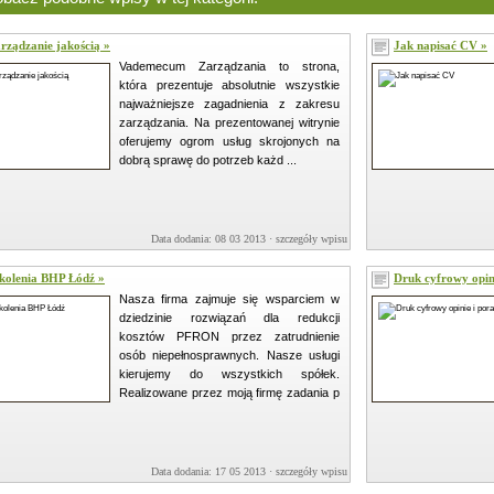
rządzanie jakością »
Jak napisać CV »
Vademecum Zarządzania to strona,
która prezentuje absolutnie wszystkie
najważniejsze zagadnienia z zakresu
zarządzania. Na prezentowanej witrynie
oferujemy ogrom usług skrojonych na
dobrą sprawę do potrzeb każd ...
Data dodania: 08 03 2013 ·
szczegóły wpisu »
kolenia BHP Łódź »
Druk cyfrowy opin
Nasza firma zajmuje się wsparciem w
dziedzinie rozwiązań dla redukcji
kosztów PFRON przez zatrudnienie
osób niepełnosprawnych. Nasze usługi
kierujemy do wszystkich spółek.
Realizowane przez moją firmę zadania p
Data dodania: 17 05 2013 ·
szczegóły wpisu »