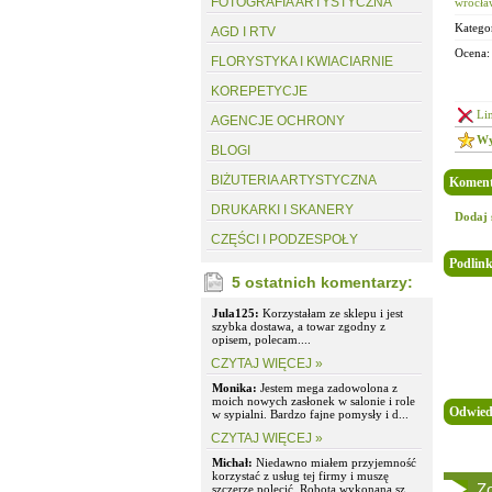
FOTOGRAFIA ARTYSTYCZNA
wrocła
Kategor
AGD I RTV
Ocena:
FLORYSTYKA I KWIACIARNIE
KOREPETYCJE
Li
AGENCJE OCHRONY
Wy
BLOGI
BIŻUTERIA ARTYSTYCZNA
Koment
DRUKARKI I SKANERY
Dodaj 
CZĘŚCI I PODZESPOŁY
Podlin
5 ostatnich komentarzy:
Jula125:
Korzystałam ze sklepu i jest
szybka dostawa, a towar zgodny z
opisem, polecam....
CZYTAJ WIĘCEJ »
Monika:
Jestem mega zadowolona z
moich nowych zasłonek w salonie i role
Odwied
w sypialni. Bardzo fajne pomysły i d...
CZYTAJ WIĘCEJ »
Michał:
Niedawno miałem przyjemność
korzystać z usług tej firmy i muszę
Zo
szczerze polecić. Robota wykonana sz...