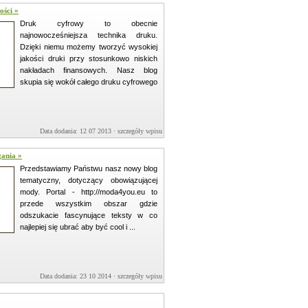
ości »
Druk cyfrowy to obecnie
najnowocześniejsza technika druku.
Dzięki niemu możemy tworzyć wysokiej
jakości druki przy stosunkowo niskich
nakładach finansowych. Nasz blog
skupia się wokół całego druku cyfrowego
Data dodania: 12 07 2013 ·
szczegóły wpisu »
gania »
Przedstawiamy Państwu nasz nowy blog
tematyczny, dotyczący obowiązującej
mody. Portal - http://moda4you.eu to
przede wszystkim obszar gdzie
odszukacie fascynujące teksty w co
najlepiej się ubrać aby być cool i ...
Data dodania: 23 10 2014 ·
szczegóły wpisu »