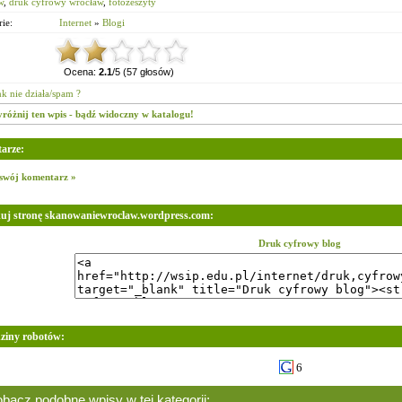
w
,
druk cyfrowy wrocław
,
fotozeszyty
ie:
Internet
»
Blogi
Ocena:
2.1
/5 (57 głosów)
nk nie działa/spam ?
różnij ten wpis - bądź widoczny w katalogu!
arze:
swój komentarz »
kuj stronę skanowaniewroclaw.wordpress.com:
Druk cyfrowy blog
ziny robotów:
6
bacz podobne wpisy w tej kategorii: