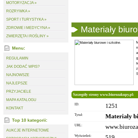
MOTORYZACJA »
ROZRYWKA »
SPORT I TURYSTYKA »
Materiały biuro
ZDROWIE I MEDYCYNA »
ZWIERZĘTA I ROŚLINY »
M
Menu:
n
a
REGULAMIN
g
t
JAK DODAĆ WPIS?
z
S
NAJNOWSZE
NAJLEPSZE
PRZYJACIELE
Szczegóły strony www.biurozakupy.pl:
MAPA KATALOGU
ID:
1251
KONTAKT
Tytuł:
Materiały bi
Top 10 kategorii:
URL:
www.biuroza
AUKCJE INTERNETOWE
Wyświetleń:
519