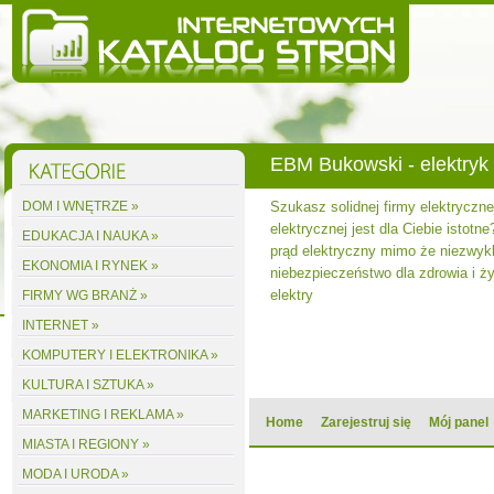
EBM Bukowski - elektryk
DOM I WNĘTRZE »
Szukasz solidnej firmy elektryczne
elektrycznej jest dla Ciebie istotne
EDUKACJA I NAUKA »
prąd elektryczny mimo że niezwyk
EKONOMIA I RYNEK »
niebezpieczeństwo dla zdrowia i ży
elektry
FIRMY WG BRANŻ »
INTERNET »
KOMPUTERY I ELEKTRONIKA »
KULTURA I SZTUKA »
MARKETING I REKLAMA »
Home
Zarejestruj się
Mój panel
MIASTA I REGIONY »
MODA I URODA »