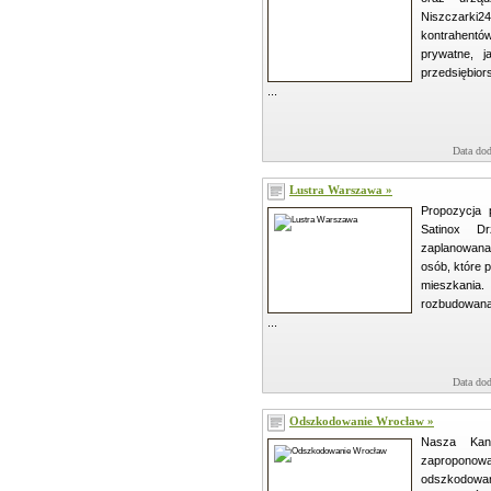
Niszczarki2
kontrahen
prywatne, j
przedsiębior
...
Data dod
Lustra Warszawa »
Propozycja 
Satinox D
zaplanowan
osób, które 
mieszkan
rozbudowana
...
Data dod
Odszkodowanie Wrocław »
Nasza Kanc
zaproponow
odszkodowa