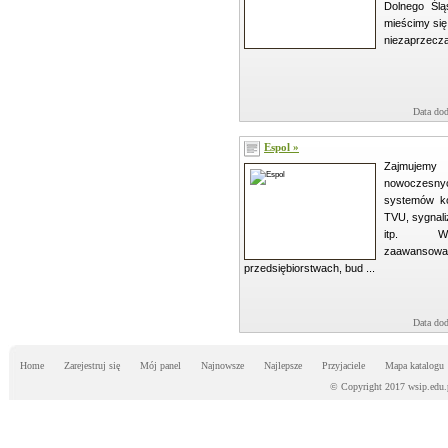
Dolnego Ślą
mieścimy si
niezaprzeczal
Data dod
Espol »
Zajmuje
nowoczesny
systemów kon
TVU, sygnali
itp. Wy
zaawanso
przedsiębiorstwach, bud ...
Data dod
Home
Zarejestruj się
Mój panel
Najnowsze
Najlepsze
Przyjaciele
Mapa katalogu
© Copyright 2017 wsip.edu.