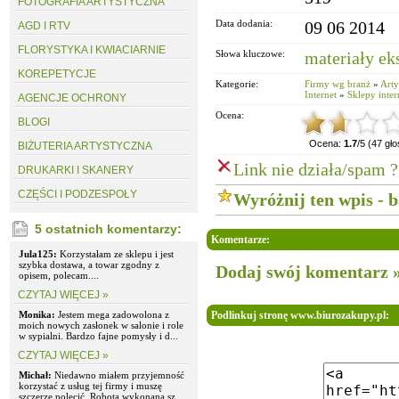
FOTOGRAFIA ARTYSTYCZNA
Data dodania:
09 06 2014
AGD I RTV
FLORYSTYKA I KWIACIARNIE
Słowa kluczowe:
materiały ek
KOREPETYCJE
Kategorie:
Firmy wg branż
»
Arty
Internet
»
Sklepy inte
AGENCJE OCHRONY
Ocena:
BLOGI
Ocena:
1.7
/5 (47 gł
BIŻUTERIA ARTYSTYCZNA
Link nie działa/spam ?
DRUKARKI I SKANERY
CZĘŚCI I PODZESPOŁY
Wyróżnij ten wpis - 
5 ostatnich komentarzy:
Komentarze:
Jula125:
Korzystałam ze sklepu i jest
szybka dostawa, a towar zgodny z
Dodaj swój komentarz 
opisem, polecam....
CZYTAJ WIĘCEJ »
Monika:
Jestem mega zadowolona z
Podlinkuj stronę www.biurozakupy.pl:
moich nowych zasłonek w salonie i role
w sypialni. Bardzo fajne pomysły i d...
CZYTAJ WIĘCEJ »
Michał:
Niedawno miałem przyjemność
korzystać z usług tej firmy i muszę
szczerze polecić. Robota wykonana sz...