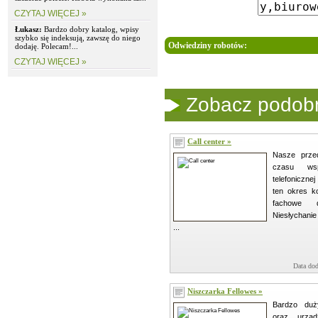
CZYTAJ WIĘCEJ »
Łukasz:
Bardzo dobry katalog, wpisy
szybko się indeksują, zawszę do niego
Odwiedziny robotów:
dodaję. Polecam!...
CZYTAJ WIĘCEJ »
Zobacz podobne
Call center »
Nasze przed
czasu ws
telefoniczn
ten okres k
fachowe d
Niesłychanie
...
Data dod
Niszczarka Fellowes »
Bardzo duż
oraz urząd