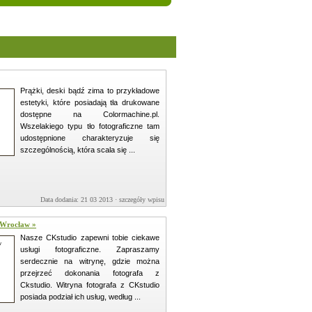
Prążki, deski bądź zima to przykładowe
estetyki, które posiadają tła drukowane
dostępne na Colormachine.pl.
Wszelakiego typu tło fotograficzne tam
udostępnione charakteryzuje się
szczególnością, która scala się ...
Data dodania: 21 03 2013 ·
szczegóły wpisu »
 Wrocław »
Nasze CKstudio zapewni tobie ciekawe
usługi fotograficzne. Zapraszamy
serdecznie na witrynę, gdzie można
przejrzeć dokonania fotografa z
Ckstudio. Witryna fotografa z CKstudio
posiada podział ich usług, według ...