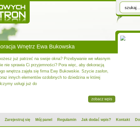
oracja Wnętrz Ewa Bukowska
możesz już patrzeć na swoje okna? Przebywanie we własnym
ie nie sprawia Ci przyjemności? Pora więc, aby dekoracją
go wnętrza zajęła się firma Ewy Bukowskie. Szycie zasłon,
 oraz innych elementów ozdobnych to dziedzina w której
dczymy usługi już do
zobacz wpis
Zarejestruj się
Mój panel
Regulamin
Jak dodać wpis?
Kontakt
Do