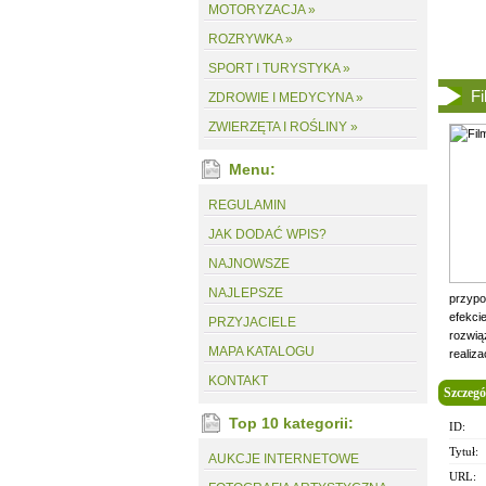
MOTORYZACJA »
ROZRYWKA »
SPORT I TURYSTYKA »
Fi
ZDROWIE I MEDYCYNA »
ZWIERZĘTA I ROŚLINY »
Menu:
REGULAMIN
JAK DODAĆ WPIS?
NAJNOWSZE
NAJLEPSZE
przypo
efekci
PRZYJACIELE
rozwią
MAPA KATALOGU
realiz
KONTAKT
Szczegó
Top 10 kategorii:
ID:
Tytuł:
AUKCJE INTERNETOWE
URL: