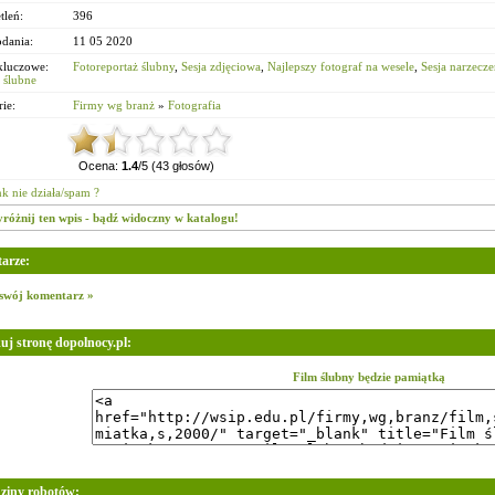
tleń:
396
odania:
11 05 2020
kluczowe:
Fotoreportaż ślubny
,
Sesja zdjęciowa
,
Najlepszy fotograf na wesele
,
Sesja narzecz
 ślubne
ie:
Firmy wg branż
»
Fotografia
Ocena:
1.4
/5 (43 głosów)
nk nie działa/spam ?
różnij ten wpis - bądź widoczny w katalogu!
arze:
swój komentarz »
uj stronę dopolnocy.pl:
Film ślubny będzie pamiątką
ziny robotów: