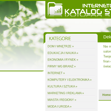
Dek
stalacji
DOM I WNĘTRZE »
Nie 
obrze -
salon
EDUKACJA I NAUKA »
nowić
Twoje
EKONOMIA I RYNEK »
est alby
firan
świa
FIRMY WG BRANŻ »
INTERNET »
acz wpis
KOMPUTERY I ELEKTRONIKA »
KULTURA I SZTUKA »
MARKETING I REKLAMA »
Home
MIASTA I REGIONY »
MODA I URODA »