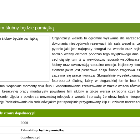
lm ślubny będzie pamiątką
Organizacja wesela to ogromne wyzwanie dla narzeczo
dokonania niezbędnych rezerwacji jak sala weselna, 
pytanie jaki jest najlepszy fotograf na wesele oraz n
bardzo ważny element podczas tego wyjątkowego dnia. 
cechują się tym iż w niewidoczny sposób współtowarzy
ślubny oraz uwieczniają naturalne emocje. Najlepszy fo
element jakim jest plenerowa sesja ślubna zdjęciowa c
zaczyna się praca twórcza. Skrupulatnie wyselekcjono
fotoreportaż ślubny, który w eleganckiej formie foto 
mni wspaniałe momenty dnia ślubu. Wideofilmowanie zrealizowane w trakcie wesela równie
e kreacyjnej pracy montażysty powstanie film ślubny a także wersja skrócona czyli t
zanie. Ujęcia z powietrza urozmaicą teledysk z wesela i sprawią, że obraz będzie nies
ację Podziękowania dla rodziców jakim jest specjalnie przygotowany klip z udziałem narzecz
ły strony dopolnocy.pl:
2000
Film ślubny będzie pamiątką
dopolnocy.pl