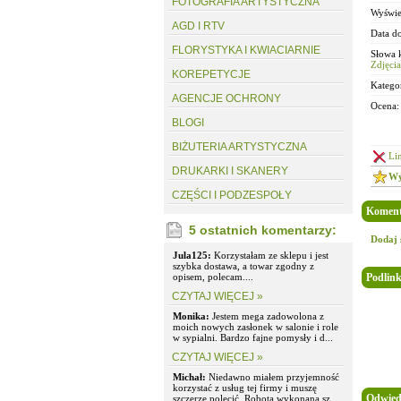
FOTOGRAFIA ARTYSTYCZNA
Wyświe
AGD I RTV
Data d
FLORYSTYKA I KWIACIARNIE
Słowa 
Zdjęcia
KOREPETYCJE
Kategor
AGENCJE OCHRONY
Ocena:
BLOGI
BIŻUTERIA ARTYSTYCZNA
Li
DRUKARKI I SKANERY
Wy
CZĘŚCI I PODZESPOŁY
Koment
5 ostatnich komentarzy:
Dodaj 
Jula125:
Korzystałam ze sklepu i jest
szybka dostawa, a towar zgodny z
opisem, polecam....
Podlink
CZYTAJ WIĘCEJ »
Monika:
Jestem mega zadowolona z
moich nowych zasłonek w salonie i role
w sypialni. Bardzo fajne pomysły i d...
CZYTAJ WIĘCEJ »
Michał:
Niedawno miałem przyjemność
korzystać z usług tej firmy i muszę
Odwied
szczerze polecić. Robota wykonana sz...