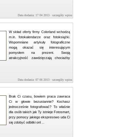
Data dodania: 17 04 2013 ·
szczegóły wpisu »
W skład oferty firmy Colorland wchodzą
m.in. fotokalendarze oraz fotoksiążki.
Wspomniane artykuły fotograficzne
mogą okazać się interesującym
pomysłem na prezent. Swoją
atrakcyjność zawdzięczają chociażby
Data dodania: 07 06 2013 ·
szczegóły wpisu »
Brak Ci czasu, bowiem praca zawraca
Ci w głowie bezustannie? Kochasz
jednocześnie fotografować? To właśnie
dla osób takich jak Ty istnieje Fotosmart,
przy pomocy jakiego ekspresowo uda Ci
się zdobyć odbitki onl ...