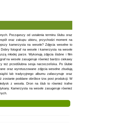
nych. Począwszy od ustalenia terminu ślubu oraz
zespół oraz zakupu ubioru, przychodzi moment na
ajlepszy kamerzysta na wesele? Zdjęcia weselne to
Dobry fotograf na wesele i kamerzysta na wesele
szą młodej parze. Wykonują zdjęcia ślubne i film
tograf na wesele zasugeruje również bardzo ciekawy
zy też przedślubna sesja narzeczeńska. Po ślubie
wane oraz wyretuszowane zdjęcia weselne zbudują
książki lub tradycyjnego albumu zafascynuje oraz
ż zostanie poddane obróbce tzw. post produkcji. W
eledysk z wesela. Dron na ślub to również trafne
potykany. Kamerzysta na wesele zasugeruje również
onych.