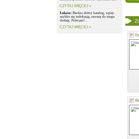
CZYTAJ WIĘCEJ »
Łukasz:
Bardzo dobry katalog, wpisy
szybko się indeksują, zawszę do niego
dodaję. Polecam!...
Zo
CZYTAJ WIĘCEJ »
Fo
Do