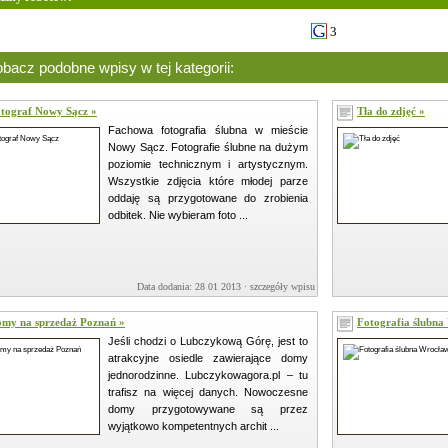
3
bacz podobne wpisy w tej kategorii:
tograf Nowy Sącz »
Tła do zdjęć »
Fachowa fotografia ślubna w mieście
Nowy Sącz. Fotografie ślubne na dużym
poziomie technicznym i artystycznym.
Wszystkie zdjęcia które młodej parze
oddaję są przygotowane do zrobienia
odbitek. Nie wybieram foto ...
Data dodania: 28 01 2013 ·
szczegóły wpisu »
my na sprzedaż Poznań »
Fotografia ślubna
Jeśli chodzi o Lubczykową Górę, jest to
atrakcyjne osiedle zawierające domy
jednorodzinne. Lubczykowagora.pl – tu
trafisz na więcej danych. Nowoczesne
domy przygotowywane są przez
wyjątkowo kompetentnych archit ...