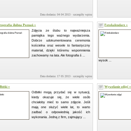
Data dodania: 04 04 2013 ·
szczegóły wpisu »
tografia ślubna Poznań »
Fotokalendarz »
Zdjęcia ze ślubu to najważniejsza
pamiątka tego ważnego wydarzenia.
Dobrze udokumentowana ceremonia
kościelna oraz wesele to fantastyczny
materiał, dzięki któremu wspomnienia
zachowamy na lata. Ale fotografia ś ...
wysok ...
Data dodania: 17 05 2013 ·
szczegóły wpisu »
bitki »
Wywołanie zdjęć »
Odbitki mogą przydać się w sytuacji,
kiedy okazuje się, że wiele osób
chciałoby mieć to samo zdjęcie. Jeśli
mają one służyć wiele lat, to warto
zadbać o odpowiednią jakość ich
wykonania. Jedną z firm, zajmujący ...