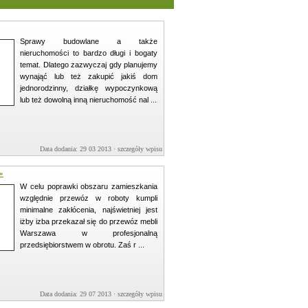
Sprawy budowlane a także
nieruchomości to bardzo długi i bogaty
temat. Dlatego zazwyczaj gdy planujemy
wynająć lub też zakupić jakiś dom
jednorodzinny, działkę wypoczynkową
lub też dowolną inną nieruchomość nal ...
Data dodania: 29 03 2013 ·
szczegóły wpisu »
»
W celu poprawki obszaru zamieszkania
względnie przewóz w roboty kumpli
minimalne zakłócenia, najświetniej jest
iżby izba przekazał się do przewóz mebli
Warszawa w profesjonalną
przedsiębiorstwem w obrotu. Zaś r ...
Data dodania: 29 07 2013 ·
szczegóły wpisu »