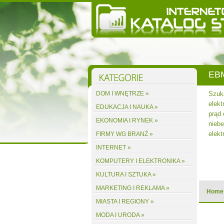
EBM
st
DOM I WNĘTRZE »
Szuka
ię do
elekt
EDUKACJA I NAUKA »
azy.
prąd
EKONOMIA I RYNEK »
erowany
niebe
elekt
FIRMY WG BRANŻ »
INTERNET »
acz wpis
KOMPUTERY I ELEKTRONIKA »
KULTURA I SZTUKA »
MARKETING I REKLAMA »
Home
MIASTA I REGIONY »
MODA I URODA »