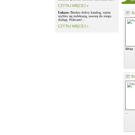
CZYTAJ WIĘCEJ »
Łukasz:
Bardzo dobry katalog, wpisy
Tr
szybko się indeksują, zawszę do niego
dodaję. Polecam!...
CZYTAJ WIĘCEJ »
Wraz .
Pr
...