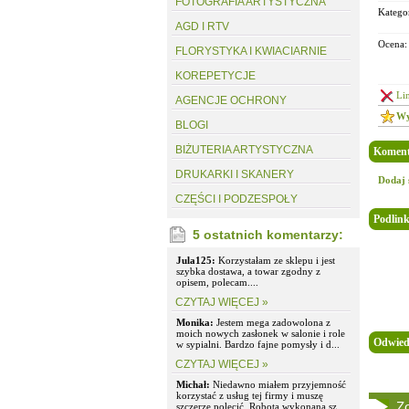
FOTOGRAFIA ARTYSTYCZNA
Kategor
AGD I RTV
Ocena:
FLORYSTYKA I KWIACIARNIE
KOREPETYCJE
Li
AGENCJE OCHRONY
Wy
BLOGI
BIŻUTERIA ARTYSTYCZNA
Koment
DRUKARKI I SKANERY
Dodaj 
CZĘŚCI I PODZESPOŁY
Podlink
5 ostatnich komentarzy:
Jula125:
Korzystałam ze sklepu i jest
szybka dostawa, a towar zgodny z
opisem, polecam....
CZYTAJ WIĘCEJ »
Monika:
Jestem mega zadowolona z
moich nowych zasłonek w salonie i role
Odwied
w sypialni. Bardzo fajne pomysły i d...
CZYTAJ WIĘCEJ »
Michał:
Niedawno miałem przyjemność
korzystać z usług tej firmy i muszę
Zo
szczerze polecić. Robota wykonana sz...