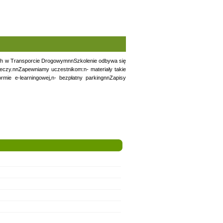
ch w Transporcie DrogowymnnSzkolenie odbywa się
eczy.nnZapewniamy uczestnikom:n- materiały takie
rmie e-learningowej,n- bezpłatny parkingnnZapisy