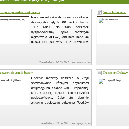
ansport ponadnormatywny »
Nieruchomości »
Nasz zakład założyliśmy na początku lat
dziewięćdziesiątych XX wieku, bo w
1992 roku. Na sam początek
dysponowaliśmy tylko rodzimym
ciężarówką JELCZ, jaki nota bene do
dzisiaj jest sprawny oraz przydatny!
..
Data dodania: 02 03 2013 ·
szczegóły wpisu »
zewozy do Anglii busy »
Transport Puławy 
Obecnie możemy dostrzec w kraju
spowodowaną różnymi czynnikami
emigrację na zachód Unii Europejskiej,
która staje się udziałem istotnej części
społeczeństwa. Jako że obecnie
aktywne społecznie pokolenia Polaków
Data dodania: 20 04 2013 ·
szczegóły wpisu »