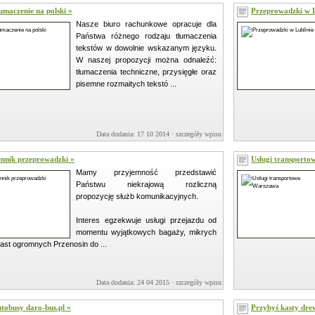
umaczenie na polski »
Przeprowadzki w L
Nasze biuro rachunkowe opracuje dla
Państwa różnego rodzaju tłumaczenia
tekstów w dowolnie wskazanym języku.
W naszej propozycji można odnaleźć:
tłumaczenia techniczne, przysięgłe oraz
pisemne rozmaitych tekstó ...
Data dodania: 17 10 2014 ·
szczegóły wpisu »
nnik przeprowadzki »
Usługi transporto
Mamy przyjemność przedstawić
Państwu niekrajową rozliczną
propozycję służb komunikacyjnych.
Interes egzekwuje usługi przejazdu od
momentu wyjątkowych bagaży, mikrych
ast ogromnych Przenosin do ...
Data dodania: 24 04 2015 ·
szczegóły wpisu »
tobusy daro-bus.pl »
Przybyś kasty drew