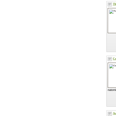
Tł
Ce
natomi
Au