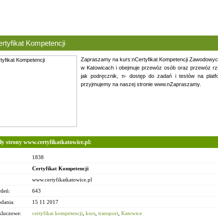
rtyfikat Kompetencji
Zapraszamy na kurs:nCertyfikat Kompetencji Zawodowy
w Katowicach i obejmuje przewóz osób oraz przewóz rz
jak podręcznik, n- dostęp do zadań i testów na platfo
przyjmujemy na naszej stronie www.nZapraszamy.
ły strony www.certyfikatkatowice.pl:
1838
Certyfikat Kompetencji
www.certyfikatkatowice.pl
tleń:
643
odania:
15 11 2017
kluczowe:
certyfikat kompetencji
,
kurs
,
transport
,
Katowice