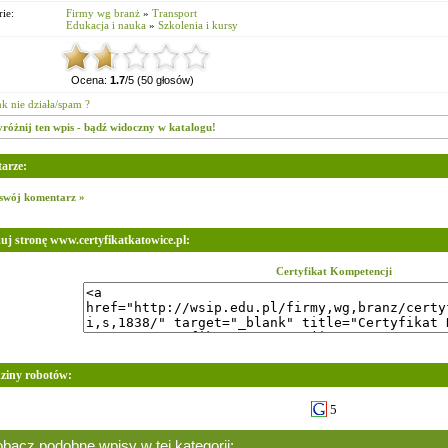
ie:
Firmy wg branż
»
Transport
Edukacja i nauka
»
Szkolenia i kursy
Ocena:
1.7
/5 (50 głosów)
nk nie działa/spam ?
różnij ten wpis - bądź widoczny w katalogu!
arze:
swój komentarz »
uj stronę www.certyfikatkatowice.pl:
Certyfikat Kompetencji
ziny robotów:
5
bacz podobne wpisy w tej kategorii: