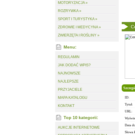
MOTORYZACJA »
ROZRYWKA »
SPORT I TURYSTYKA »
Ce
ZDROWIE I MEDYCYNA »
ZWIERZĘTA I ROŚLINY »
Menu:
REGULAMIN
JAK DODAĆ WPIS?
NAJNOWSZE
NAJLEPSZE
Szczegó
PRZYJACIELE
MAPA KATALOGU
ID:
Tytuł:
KONTAKT
URL:
Top 10 kategorii:
Wyświe
Data d
AUKCJE INTERNETOWE
Słowa 