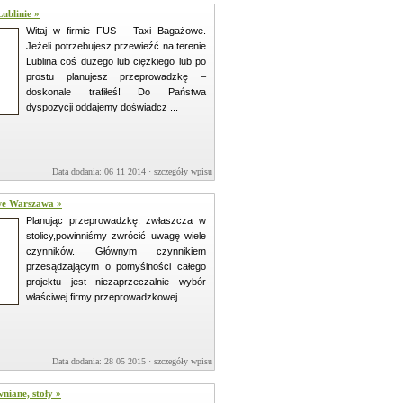
ublinie »
Witaj w firmie FUS – Taxi Bagażowe.
Jeżeli potrzebujesz przewieźć na terenie
Lublina coś dużego lub ciężkiego lub po
prostu planujesz przeprowadzkę –
doskonale trafiłeś! Do Państwa
dyspozycji oddajemy doświadcz ...
Data dodania: 06 11 2014 ·
szczegóły wpisu »
we Warszawa »
Planując przeprowadzkę, zwłaszcza w
stolicy,powinniśmy zwrócić uwagę wiele
czynników. Głównym czynnikiem
przesądzającym o pomyślności całego
projektu jest niezaprzeczalnie wybór
właściwej firmy przeprowadzkowej ...
Data dodania: 28 05 2015 ·
szczegóły wpisu »
niane, stoły »