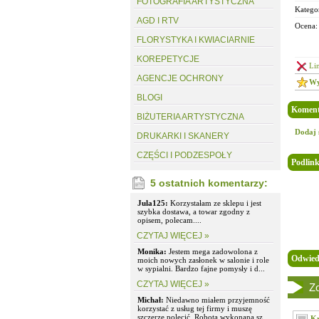
FOTOGRAFIA ARTYSTYCZNA
Kategor
AGD I RTV
Ocena:
FLORYSTYKA I KWIACIARNIE
KOREPETYCJE
Li
AGENCJE OCHRONY
Wy
BLOGI
Koment
BIŻUTERIA ARTYSTYCZNA
Dodaj 
DRUKARKI I SKANERY
CZĘŚCI I PODZESPOŁY
Podlink
5 ostatnich komentarzy:
Jula125:
Korzystałam ze sklepu i jest
szybka dostawa, a towar zgodny z
opisem, polecam....
CZYTAJ WIĘCEJ »
Monika:
Jestem mega zadowolona z
Odwied
moich nowych zasłonek w salonie i role
w sypialni. Bardzo fajne pomysły i d...
CZYTAJ WIĘCEJ »
Zo
Michał:
Niedawno miałem przyjemność
korzystać z usług tej firmy i muszę
szczerze polecić. Robota wykonana sz...
Kr