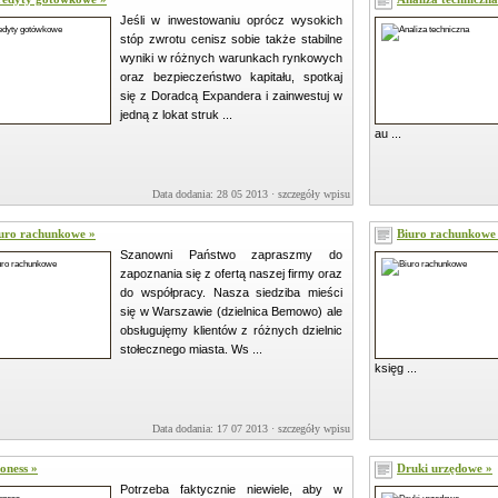
Jeśli w inwestowaniu oprócz wysokich
stóp zwrotu cenisz sobie także stabilne
wyniki w różnych warunkach rynkowych
oraz bezpieczeństwo kapitału, spotkaj
się z Doradcą Expandera i zainwestuj w
jedną z lokat struk ...
au ...
Data dodania: 28 05 2013 ·
szczegóły wpisu »
uro rachunkowe »
Biuro rachunkowe
Szanowni Państwo zapraszmy do
zapoznania się z ofertą naszej firmy oraz
do współpracy. Nasza siedziba mieści
się w Warszawie (dzielnica Bemowo) ale
obsługujęmy klientów z różnych dzielnic
stołecznego miasta. Ws ...
księg ...
Data dodania: 17 07 2013 ·
szczegóły wpisu »
oness »
Druki urzędowe »
Potrzeba faktycznie niewiele, aby w