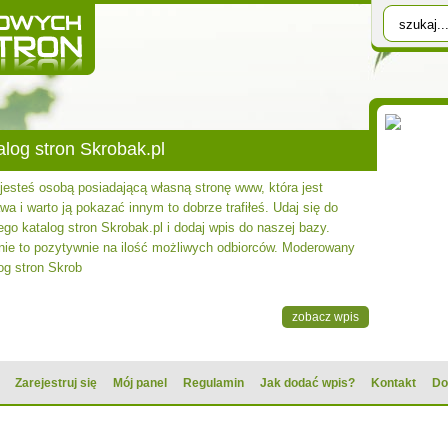
alog stron Skrobak.pl
 jesteś osobą posiadającą własną stronę www, która jest
wa i warto ją pokazać innym to dobrze trafiłeś. Udaj się do
go katalog stron Skrobak.pl i dodaj wpis do naszej bazy.
nie to pozytywnie na ilość możliwych odbiorców. Moderowany
og stron Skrob
zobacz wpis
Zarejestruj się
Mój panel
Regulamin
Jak dodać wpis?
Kontakt
Do