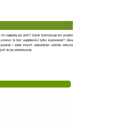
to najlepiej już dziś? Gdzie funkcjonuje ten projekt
y Lyoness to bez wątpliwości tylko kupowanie? Jaką
ytania i wiele innych odpowiedzi udziela witryna
cić do jej odwiedzenia.