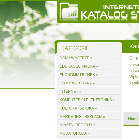
Kat
stalacji
DOM I WNĘTRZE »
O ile
obrze -
cieka
EDUKACJA I NAUKA »
nowić
nasze
EKONOMIA I RYNEK »
est alby
Wpły
katal
FIRMY WG BRANŻ »
INTERNET »
acz wpis
KOMPUTERY I ELEKTRONIKA »
KULTURA I SZTUKA »
MARKETING I REKLAMA »
Home
MIASTA I REGIONY »
MODA I URODA »