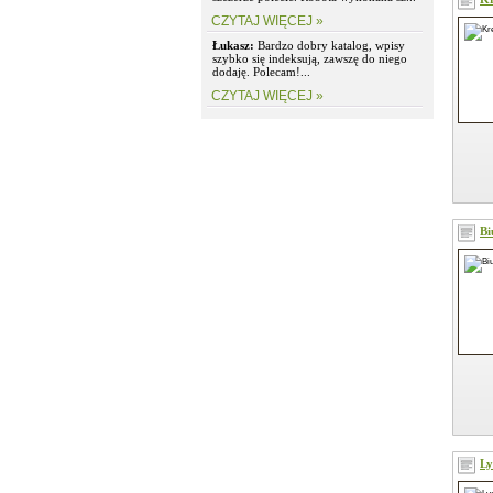
CZYTAJ WIĘCEJ »
Łukasz:
Bardzo dobry katalog, wpisy
szybko się indeksują, zawszę do niego
dodaję. Polecam!...
CZYTAJ WIĘCEJ »
Bi
Ly