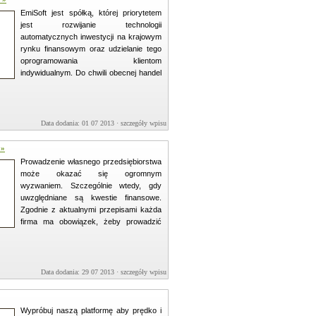
EmiSoft jest spółką, której priorytetem
jest rozwijanie technologii
automatycznych inwestycji na krajowym
rynku finansowym oraz udzielanie tego
oprogramowania klientom
indywidualnym. Do chwili obecnej handel
Data dodania: 01 07 2013 ·
szczegóły wpisu »
 »
Prowadzenie własnego przedsiębiorstwa
może okazać się ogromnym
wyzwaniem. Szczególnie wtedy, gdy
uwzględniane są kwestie finansowe.
Zgodnie z aktualnymi przepisami każda
firma ma obowiązek, żeby prowadzić
Data dodania: 29 07 2013 ·
szczegóły wpisu »
Wypróbuj naszą platformę aby prędko i