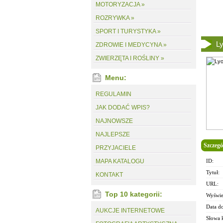
MOTORYZACJA »
ROZRYWKA »
SPORT I TURYSTYKA »
L
ZDROWIE I MEDYCYNA »
ZWIERZĘTA I ROŚLINY »
Menu:
REGULAMIN
JAK DODAĆ WPIS?
NAJNOWSZE
NAJLEPSZE
Szczegó
PRZYJACIELE
MAPA KATALOGU
ID:
Tytuł:
KONTAKT
URL:
Top 10 kategorii:
Wyświe
Data d
AUKCJE INTERNETOWE
Słowa 