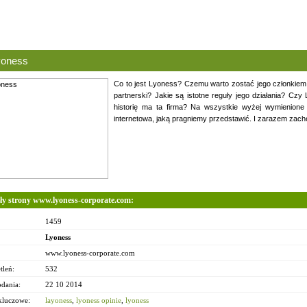
yoness
Co to jest Lyoness? Czemu warto zostać jego członkiem i 
partnerski? Jakie są istotne reguły jego działania? Cz
historię ma ta firma? Na wszystkie wyżej wymienione p
internetowa, jaką pragniemy przedstawić. I zarazem zachę
ły strony www.lyoness-corporate.com:
1459
Lyoness
www.lyoness-corporate.com
tleń:
532
odania:
22 10 2014
kluczowe:
layoness
,
lyoness opinie
,
lyoness