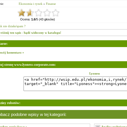
ie:
Ekonomia i rynek
»
Finanse
Ocena:
1.6
/5 (43 głosów)
nk nie działa/spam ?
różnij ten wpis - bądź widoczny w katalogu!
arze:
swój komentarz »
uj stronę www.lyoness-corporate.com:
Lyoness
ziny robotów:
bacz podobne wpisy w tej kategorii:
edyty gotówkowe »
Analiza techniczna