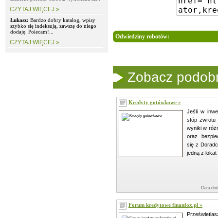
CZYTAJ WIĘCEJ »
Łukasz:
Bardzo dobry katalog, wpisy
szybko się indeksują, zawszę do niego
dodaję. Polecam!...
Odwiedziny robotów:
CZYTAJ WIĘCEJ »
Zobacz podobne
Kredyty gotówkowe »
Jeśli w inw
stóp zwrotu 
wyniki w ró
oraz bezpie
się z Doradc
jedną z lokat 
Data dod
Forum kredytowe finanfox.pl »
Prześwie