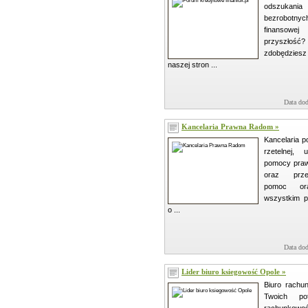
odszukania
bezrobotnych?
finansow
przyszłoś
zdobędzie
naszej stron ...
Data dod
Kancelaria Prawna Radom »
Kancelaria p
rzetelnej,
pomocy praw
oraz przed
pomoc or
wszystkim 
o ...
Data dod
Lider biuro ksiegowość Opole »
Biuro rachu
Twoich po