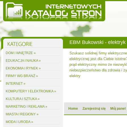
EBM Bukowski - elektryk
DOM I WNĘTRZE »
Szukasz solidnej firmy elektryczne
elektrycznej jest dla Ciebie istotne
EDUKACJA I NAUKA »
prąd elektryczny mimo że niezwyk
EKONOMIA I RYNEK »
niebezpieczeństwo dla zdrowia i ży
elektry
FIRMY WG BRANŻ »
INTERNET »
KOMPUTERY I ELEKTRONIKA »
KULTURA I SZTUKA »
MARKETING I REKLAMA »
Home
Zarejestruj się
Mój panel
MIASTA I REGIONY »
MODA I URODA »