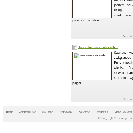
rachunkowo
jednym. nnP
usługi 
zainteres
prowadzeniem ksi ...
Data dod
Twoje finansowe abecadło »
Szukasz wyj
związan
Potrzebował
wiedzą fi
słownik fin
starannie w
pojęci ...
Data dod
Home
Zarejestruj się
Mój panel
Najnowsze
Najlepsze
Przyjaciele
Mapa katalogu
© Copyright 2017 wsip.edu.