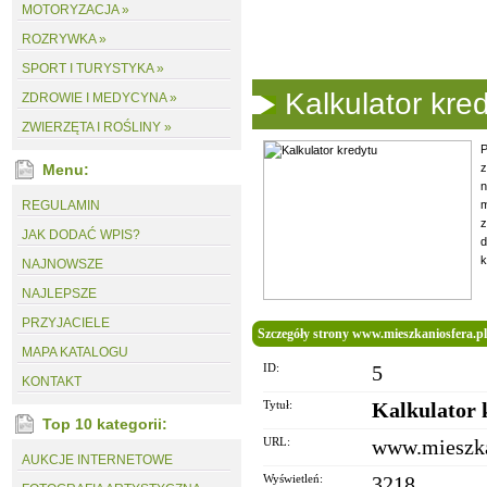
MOTORYZACJA »
ROZRYWKA »
SPORT I TURYSTYKA »
Kalkulator kre
ZDROWIE I MEDYCYNA »
ZWIERZĘTA I ROŚLINY »
P
Menu:
z
n
REGULAMIN
m
z
JAK DODAĆ WPIS?
k
NAJNOWSZE
NAJLEPSZE
PRZYJACIELE
Szczegóły strony www.mieszkaniosfera.pl
MAPA KATALOGU
ID:
5
KONTAKT
Tytuł:
Kalkulator 
Top 10 kategorii:
URL:
www.mieszka
AUKCJE INTERNETOWE
Wyświetleń:
3218