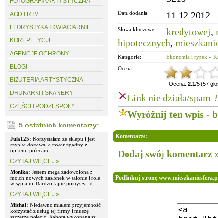
FOTOGRAFIA ARTYSTYCZNA
Data dodania:
11 12 2012
AGD I RTV
FLORYSTYKA I KWIACIARNIE
Słowa kluczowe:
kredytowej
,
KOREPETYCJE
hipotecznych
,
mieszkani
AGENCJE OCHRONY
Kategorie:
Ekonomia i rynek
»
K
BLOGI
Ocena:
BIŻUTERIA ARTYSTYCZNA
Ocena:
2.1
/5 (57 gł
DRUKARKI I SKANERY
Link nie działa/spam ?
CZĘŚCI I PODZESPOŁY
Wyróżnij ten wpis - 
5 ostatnich komentarzy:
Komentarze:
Jula125:
Korzystałam ze sklepu i jest
szybka dostawa, a towar zgodny z
opisem, polecam....
Dodaj swój komentarz 
CZYTAJ WIĘCEJ »
Monika:
Jestem mega zadowolona z
Podlinkuj stronę www.mieszkaniosfera.p
moich nowych zasłonek w salonie i role
w sypialni. Bardzo fajne pomysły i d...
CZYTAJ WIĘCEJ »
Michał:
Niedawno miałem przyjemność
korzystać z usług tej firmy i muszę
szczerze polecić. Robota wykonana sz...