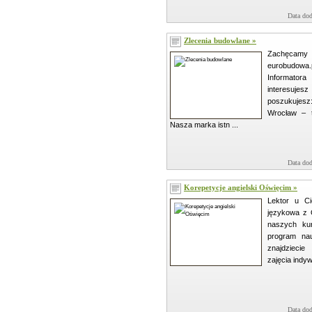
Data dod
Zlecenia budowlane »
Zachęcamy
eurobudo
Informator
interesuj
poszukuje
Wrocław – t
Nasza marka istn ...
Data dod
Korepetycje angielski Oświęcim »
Lektor u Ci
językowa z 
naszych ku
program nau
znajdzieci
zajęcia indyw
Data dod