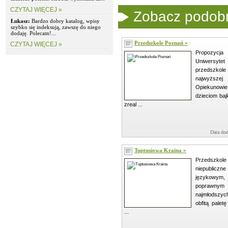
CZYTAJ WIĘCEJ »
Zobacz podobne
Łukasz:
Bardzo dobry katalog, wpisy
szybko się indeksują, zawszę do niego
dodaję. Polecam!...
Przedszkole Poznań »
CZYTAJ WIĘCEJ »
Propozycj
Uniwersyt
przedszkole
najwyższe
Opiekunowie
dzieciom baj
zreal ...
Data dod
Tuptusiowa Kraina »
Przedszkol
niepublicz
językowym
poprawnym r
najmłodszyc
obfitą palet
...