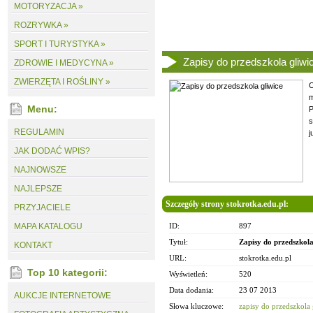
MOTORYZACJA »
ROZRYWKA »
SPORT I TURYSTYKA »
Zapisy do przedszkola gliwi
ZDROWIE I MEDYCYNA »
ZWIERZĘTA I ROŚLINY »
O
m
Menu:
P
s
REGULAMIN
j
JAK DODAĆ WPIS?
NAJNOWSZE
NAJLEPSZE
Szczegóły strony stokrotka.edu.pl:
PRZYJACIELE
MAPA KATALOGU
ID:
897
Tytuł:
Zapisy do przedszkola
KONTAKT
URL:
stokrotka.edu.pl
Top 10 kategorii:
Wyświetleń:
520
Data dodania:
23 07 2013
AUKCJE INTERNETOWE
Słowa kluczowe:
zapisy do przedszkola 