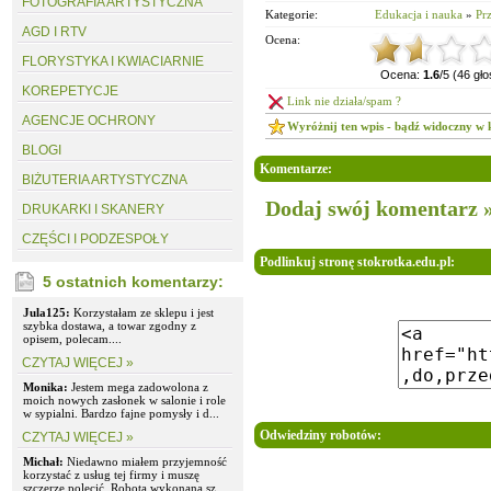
FOTOGRAFIA ARTYSTYCZNA
Kategorie:
Edukacja i nauka
»
Pr
AGD I RTV
Ocena:
FLORYSTYKA I KWIACIARNIE
Ocena:
1.6
/5 (46 gł
KOREPETYCJE
Link nie działa/spam ?
AGENCJE OCHRONY
Wyróżnij ten wpis - bądź widoczny w 
BLOGI
Komentarze:
BIŻUTERIA ARTYSTYCZNA
Dodaj swój komentarz 
DRUKARKI I SKANERY
CZĘŚCI I PODZESPOŁY
Podlinkuj stronę stokrotka.edu.pl:
5 ostatnich komentarzy:
Jula125:
Korzystałam ze sklepu i jest
szybka dostawa, a towar zgodny z
opisem, polecam....
CZYTAJ WIĘCEJ »
Monika:
Jestem mega zadowolona z
moich nowych zasłonek w salonie i role
w sypialni. Bardzo fajne pomysły i d...
Odwiedziny robotów:
CZYTAJ WIĘCEJ »
Michał:
Niedawno miałem przyjemność
korzystać z usług tej firmy i muszę
szczerze polecić. Robota wykonana sz...