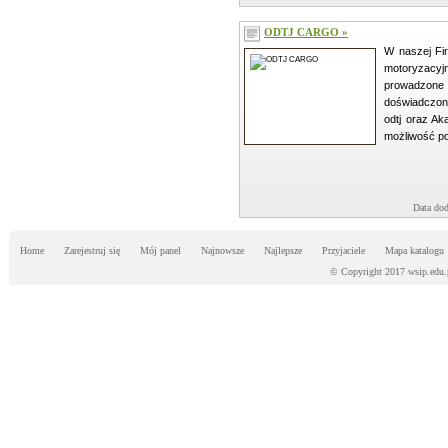
ODTJ CARGO »
W naszej Fi
motoryzac
prowadzon
doświadczoną
odtj oraz A
możliwość podn
Data dod
Home
Zarejestruj się
Mój panel
Najnowsze
Najlepsze
Przyjaciele
Mapa katalogu
© Copyright 2017 wsip.edu.