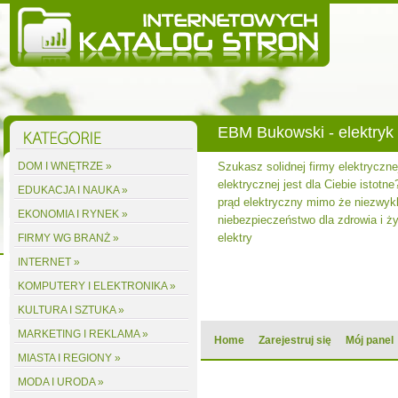
EBM Bukowski - elektryk
DOM I WNĘTRZE »
Szukasz solidnej firmy elektryczne
elektrycznej jest dla Ciebie istotne
EDUKACJA I NAUKA »
prąd elektryczny mimo że niezwyk
EKONOMIA I RYNEK »
niebezpieczeństwo dla zdrowia i ży
elektry
FIRMY WG BRANŻ »
INTERNET »
KOMPUTERY I ELEKTRONIKA »
KULTURA I SZTUKA »
MARKETING I REKLAMA »
Home
Zarejestruj się
Mój panel
MIASTA I REGIONY »
MODA I URODA »