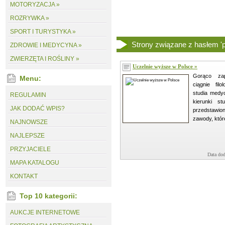
MOTORYZACJA »
ROZRYWKA »
SPORT I TURYSTYKA »
Strony związane z hasłem 'p
ZDROWIE I MEDYCYNA »
ZWIERZĘTA I ROŚLINY »
Uczelnie wyższe w Polsce »
Gorąco zap
Menu:
ciągnie fil
studia medyc
REGULAMIN
kierunki st
JAK DODAĆ WPIS?
przedstawion
zawody, któr
NAJNOWSZE
NAJLEPSZE
PRZYJACIELE
Data dod
MAPA KATALOGU
KONTAKT
Top 10 kategorii:
AUKCJE INTERNETOWE