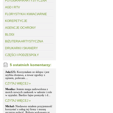
FOTOGRAFIA ARTYSTYCZNA
AGD I RTV
FLORYSTYKA I KWIACIARNIE
KOREPETYCJE
AGENCJE OCHRONY
BLOGI
BIŻUTERIA ARTYSTYCZNA
DRUKARKI I SKANERY
CZĘŚCI I PODZESPOŁY
5 ostatnich komentarzy:
Jula125:
Korzystałam ze sklepu i jest
szybka dostawa, a towar zgodny z
opisem, polecam....
CZYTAJ WIĘCEJ »
Monika:
Jestem mega zadowolona z
moich nowych zasłonek w salonie i role
w sypialni. Bardzo fajne pomysły i d...
CZYTAJ WIĘCEJ »
Michał:
Niedawno miałem przyjemność
korzystać z usług tej firmy i muszę
szczerze polecić. Robota wykonana sz...