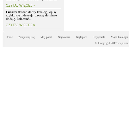
CZYTAJ WIĘCEJ »
Łukasz:
Bardzo dobry katalog, wpisy
szybko się indeksują, zawszę do niego
dodaję. Polecam!...
CZYTAJ WIĘCEJ »
Home
Zarejestruj się
Mój panel
Najnowsze
Najlepsze
Przyjaciele
Mapa katalogu
© Copyright 2017 wsip.edu.