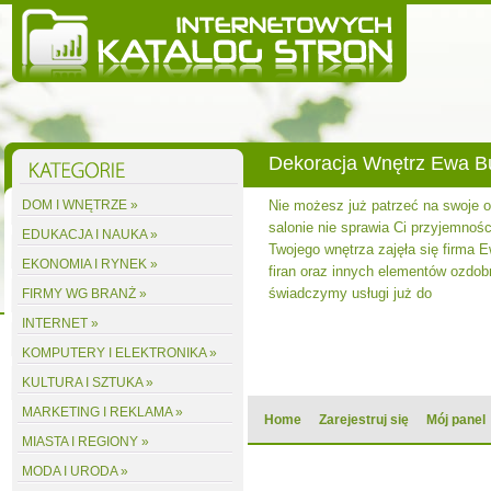
Dekoracja Wnętrz Ewa 
DOM I WNĘTRZE »
Nie możesz już patrzeć na swoje
salonie nie sprawia Ci przyjemnośc
EDUKACJA I NAUKA »
Twojego wnętrza zajęła się firma 
EKONOMIA I RYNEK »
firan oraz innych elementów ozdobn
świadczymy usługi już do
FIRMY WG BRANŻ »
INTERNET »
KOMPUTERY I ELEKTRONIKA »
KULTURA I SZTUKA »
MARKETING I REKLAMA »
Home
Zarejestruj się
Mój panel
MIASTA I REGIONY »
MODA I URODA »