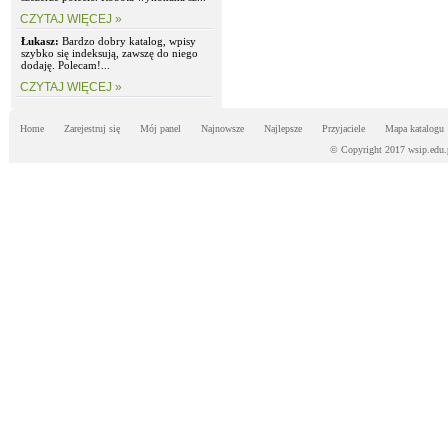
CZYTAJ WIĘCEJ »
Łukasz:
Bardzo dobry katalog, wpisy
szybko się indeksują, zawszę do niego
dodaję. Polecam!...
CZYTAJ WIĘCEJ »
Home
Zarejestruj się
Mój panel
Najnowsze
Najlepsze
Przyjaciele
Mapa katalogu
© Copyright 2017 wsip.edu.