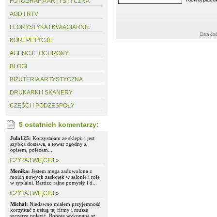
FOTOGRAFIA ARTYSTYCZNA
AGD I RTV
FLORYSTYKA I KWIACIARNIE
Data dod
KOREPETYCJE
AGENCJE OCHRONY
BLOGI
BIŻUTERIA ARTYSTYCZNA
DRUKARKI I SKANERY
CZĘŚCI I PODZESPOŁY
5 ostatnich komentarzy:
Jula125:
Korzystałam ze sklepu i jest
szybka dostawa, a towar zgodny z
opisem, polecam....
CZYTAJ WIĘCEJ »
Monika:
Jestem mega zadowolona z
moich nowych zasłonek w salonie i role
w sypialni. Bardzo fajne pomysły i d...
CZYTAJ WIĘCEJ »
Michał:
Niedawno miałem przyjemność
korzystać z usług tej firmy i muszę
szczerze polecić. Robota wykonana sz...