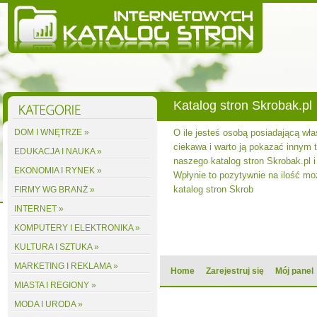
Katalog stron Skrobak.pl
DOM I WNĘTRZE »
O ile jesteś osobą posiadającą wła
ciekawa i warto ją pokazać innym to
EDUKACJA I NAUKA »
naszego katalog stron Skrobak.pl i
EKONOMIA I RYNEK »
Wpłynie to pozytywnie na ilość m
katalog stron Skrob
FIRMY WG BRANŻ »
INTERNET »
KOMPUTERY I ELEKTRONIKA »
KULTURA I SZTUKA »
MARKETING I REKLAMA »
Home
Zarejestruj się
Mój panel
MIASTA I REGIONY »
MODA I URODA »