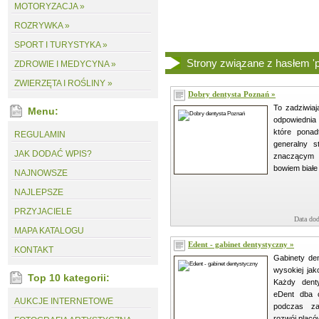
MOTORYZACJA »
ROZRYWKA »
SPORT I TURYSTYKA »
Strony związane z hasłem 'p
ZDROWIE I MEDYCYNA »
ZWIERZĘTA I ROŚLINY »
Dobry dentysta Poznań »
To zadziwiają
Menu:
odpowiednia 
które pona
REGULAMIN
generalny s
JAK DODAĆ WPIS?
znaczącym
bowiem białe
NAJNOWSZE
NAJLEPSZE
PRZYJACIELE
Data dod
MAPA KATALOGU
Edent - gabinet dentystyczny »
KONTAKT
Gabinety de
wysokiej jak
Top 10 kategorii:
Każdy dent
eDent dba o
AUKCJE INTERNETOWE
podczas z
rozwój placó