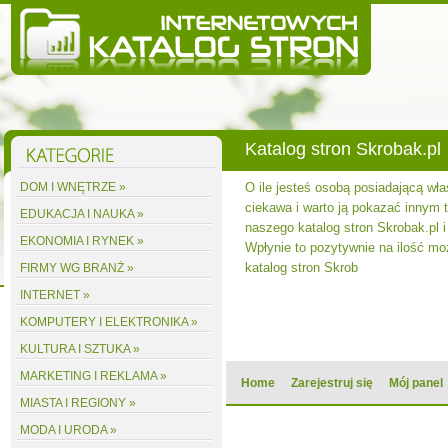
Katalog stron Skrobak.pl
DOM I WNĘTRZE »
O ile jesteś osobą posiadającą wła
ciekawa i warto ją pokazać innym to
EDUKACJA I NAUKA »
naszego katalog stron Skrobak.pl i
EKONOMIA I RYNEK »
Wpłynie to pozytywnie na ilość m
katalog stron Skrob
FIRMY WG BRANŻ »
INTERNET »
KOMPUTERY I ELEKTRONIKA »
KULTURA I SZTUKA »
MARKETING I REKLAMA »
Home
Zarejestruj się
Mój panel
MIASTA I REGIONY »
MODA I URODA »