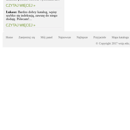
CZYTAJ WIĘCEJ »
Łukasz:
Bardzo dobry katalog, wpisy
szybko się indeksują, zawszę do niego
dodaję. Polecam!...
CZYTAJ WIĘCEJ »
Home
Zarejestruj się
Mój panel
Najnowsze
Najlepsze
Przyjaciele
Mapa katalogu
© Copyright 2017 wsip.edu.