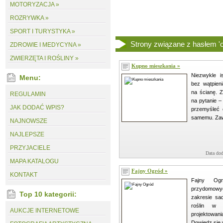
MOTORYZACJA »
ROZRYWKA »
SPORT I TURYSTYKA »
Strony związane z hasłem 'o
ZDROWIE I MEDYCYNA »
ZWIERZĘTA I ROŚLINY »
Kupno mieszkania »
Niezwykle i
Menu:
bez wątpieni
na ścianę. Z
REGULAMIN
na pytanie –
JAK DODAĆ WPIS?
przemyśleć 
samemu. Zaw
NAJNOWSZE
NAJLEPSZE
PRZYJACIELE
Data dod
MAPA KATALOGU
Fajny Ogród »
KONTAKT
Fajny Og
przydomowy
Top 10 kategorii:
zakresie sad
roślin w 
AUKCJE INTERNETOWE
projektowani
Dowiedz się 