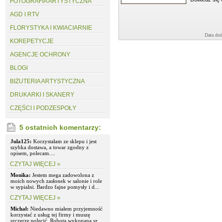
FOTOGRAFIA ARTYSTYCZNA
AGD I RTV
FLORYSTYKA I KWIACIARNIE
Data dod
KOREPETYCJE
AGENCJE OCHRONY
BLOGI
BIŻUTERIA ARTYSTYCZNA
DRUKARKI I SKANERY
CZĘŚCI I PODZESPOŁY
5 ostatnich komentarzy:
Jula125:
Korzystałam ze sklepu i jest
szybka dostawa, a towar zgodny z
opisem, polecam....
CZYTAJ WIĘCEJ »
Monika:
Jestem mega zadowolona z
moich nowych zasłonek w salonie i role
w sypialni. Bardzo fajne pomysły i d...
CZYTAJ WIĘCEJ »
Michał:
Niedawno miałem przyjemność
korzystać z usług tej firmy i muszę
szczerze polecić. Robota wykonana sz...