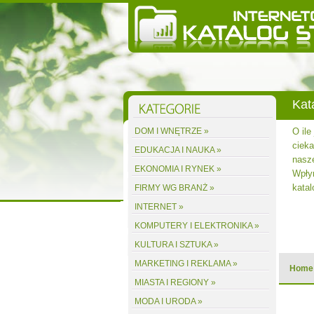
Kat
stalacji
DOM I WNĘTRZE »
O ile
obrze -
cieka
EDUKACJA I NAUKA »
nowić
nasze
EKONOMIA I RYNEK »
est alby
Wpły
katal
FIRMY WG BRANŻ »
INTERNET »
acz wpis
KOMPUTERY I ELEKTRONIKA »
KULTURA I SZTUKA »
MARKETING I REKLAMA »
Home
MIASTA I REGIONY »
MODA I URODA »