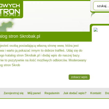
alog stron Skrobak.pl
 jesteś osobą posiadającą własną stronę www, która jest
wa i warto ją pokazać innym to dobrze trafiłeś. Udaj się do
go katalog stron Skrobak.pl i dodaj wpis do naszej bazy.
nie to pozytywnie na ilość możliwych odbiorców. Moderowany
og stron Skrob
zobacz wpis
Zarejestruj się
Mój panel
Regulamin
Jak dodać wpis?
Kontakt
Do