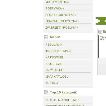
MOTORYZACJA »
ROZRYWKA »
SPORT I TURYSTYKA »
St
ZDROWIE I MEDYCYNA »
ZWIERZĘTA I ROŚLINY »
Dr
Menu:
REGULAMIN
JAK DODAĆ WPIS?
NAJNOWSZE
NAJLEPSZE
PRZYJACIELE
MAPA KATALOGU
KONTAKT
Top 10 kategorii:
AUKCJE INTERNETOWE