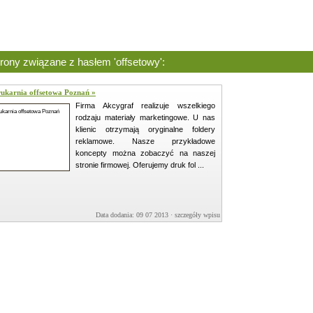
rony związane z hasłem 'offsetowy':
ukarnia offsetowa Poznań »
Firma Akcygraf realizuje wszelkiego
rodzaju materiały marketingowe. U nas
klienic otrzymają oryginalne foldery
reklamowe. Nasze przykładowe
koncepty można zobaczyć na naszej
stronie firmowej. Oferujemy druk fol ...
Data dodania: 09 07 2013 ·
szczegóły wpisu »