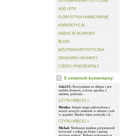
FOTOGRAFIA ARTYSTYCZNA
AGD I RTV
FLORYSTYKA I KWIACIARNIE
KOREPETYCJE
AGENCJE OCHRONY
BLOGI
BIŻUTERIA ARTYSTYCZNA
DRUKARKI I SKANERY
CZĘŚCI I PODZESPOŁY
5 ostatnich komentarzy:
Jula125:
Korzystałam ze sklepu i jest
szybka dostawa, a towar zgodny z
opisem, polecam....
CZYTAJ WIĘCEJ »
Monika:
Jestem mega zadowolona z
moich nowych zasłonek w salonie i role
w sypialni. Bardzo fajne pomysły i d...
CZYTAJ WIĘCEJ »
Michał:
Niedawno miałem przyjemność
korzystać z usług tej firmy i muszę
szczerze polecić. Robota wykonana sz...