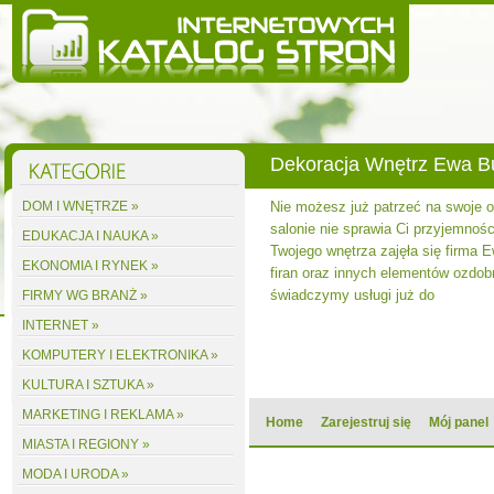
Dekoracja Wnętrz Ewa 
DOM I WNĘTRZE »
Nie możesz już patrzeć na swoje
salonie nie sprawia Ci przyjemnośc
EDUKACJA I NAUKA »
Twojego wnętrza zajęła się firma 
EKONOMIA I RYNEK »
firan oraz innych elementów ozdobn
świadczymy usługi już do
FIRMY WG BRANŻ »
INTERNET »
KOMPUTERY I ELEKTRONIKA »
KULTURA I SZTUKA »
MARKETING I REKLAMA »
Home
Zarejestruj się
Mój panel
MIASTA I REGIONY »
MODA I URODA »