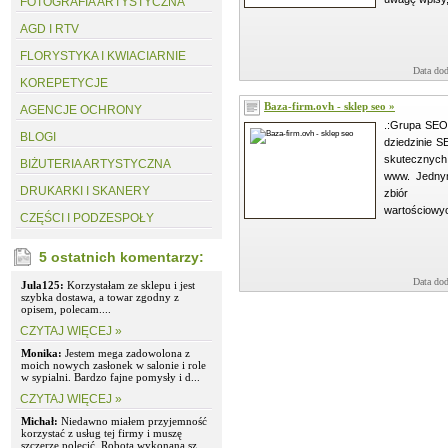
FOTOGRAFIA ARTYSTYCZNA
AGD I RTV
FLORYSTYKA I KWIACIARNIE
Data dod
KOREPETYCJE
Baza-firm.ovh - sklep seo »
AGENCJE OCHRONY
.:Grupa SEO 
BLOGI
dziedzinie 
skutecznych
BIŻUTERIA ARTYSTYCZNA
www. Jednym
DRUKARKI I SKANERY
zbiór u
wartościowych
CZĘŚCI I PODZESPOŁY
5 ostatnich komentarzy:
Data dod
Jula125:
Korzystałam ze sklepu i jest
szybka dostawa, a towar zgodny z
opisem, polecam....
CZYTAJ WIĘCEJ »
Monika:
Jestem mega zadowolona z
moich nowych zasłonek w salonie i role
w sypialni. Bardzo fajne pomysły i d...
CZYTAJ WIĘCEJ »
Michał:
Niedawno miałem przyjemność
korzystać z usług tej firmy i muszę
szczerze polecić. Robota wykonana sz...