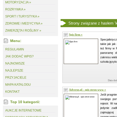
MOTORYZACJA »
ROZRYWKA »
SPORT I TURYSTYKA »
Strony związane z hasłem 'ka
ZDROWIE I MEDYCYNA »
ZWIERZĘTA I ROŚLINY »
Spis firm »
Specjalisty
Menu:
takie jak ja
też firmy w 
REGULAMIN
panoramę do
JAK DODAĆ WPIS?
zakresu wiel
szkoła języko
NAJNOWSZE
NAJLEPSZE
PRZYJACIELE
Data dod
MAPA KATALOGU
Adverse.pl - spis stron www »
KONTAKT
Jeśli pragni
swojego por
Top 10 kategorii:
rejestr. W n
jedynie zad
AUKCJE INTERNETOWE
zajmującej
uwagę wpisy,