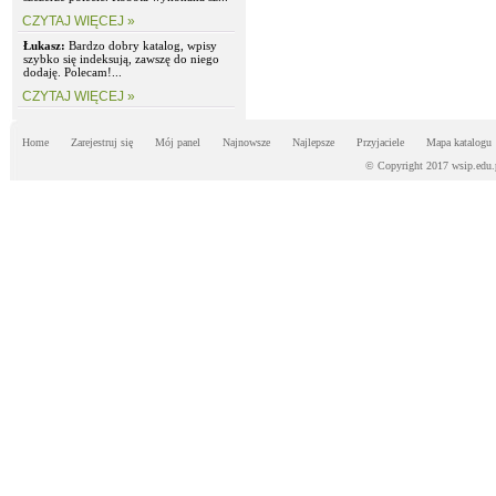
CZYTAJ WIĘCEJ »
Łukasz:
Bardzo dobry katalog, wpisy
szybko się indeksują, zawszę do niego
dodaję. Polecam!...
CZYTAJ WIĘCEJ »
Home
Zarejestruj się
Mój panel
Najnowsze
Najlepsze
Przyjaciele
Mapa katalogu
© Copyright 2017 wsip.edu.