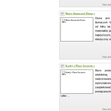
Data dod
Biuro tłumaczeń Diuna »
Diuna jes
tłumaczeń f
od kilku la
materiałów j
najwyższym,
elastyczny st
Data dod
Kadry i Płace Szczecin »
Biuro pod
wieloletnią
nadzorowan
wykształc
zaopiekowa
powiązanymi
i płac ...
Data dod