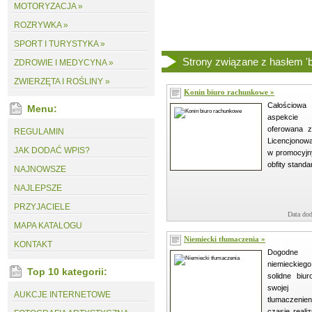
MOTORYZACJA »
ROZRYWKA »
SPORT I TURYSTYKA »
Strony związane z hasłem 'bi
ZDROWIE I MEDYCYNA »
ZWIERZĘTA I ROŚLINY »
Konin biuro rachunkowe »
Całościowa
Menu:
aspekcie d
oferowana 
REGULAMIN
Licencjonow
JAK DODAĆ WPIS?
w promocyjn
obfity standar
NAJNOWSZE
NAJLEPSZE
PRZYJACIELE
Data dod
MAPA KATALOGU
Niemiecki tłumaczenia »
KONTAKT
Dogodne z
niemieckieg
Top 10 kategorii:
solidne biur
swojej o
AUKCJE INTERNETOWE
tlumaczenie
czasie reali