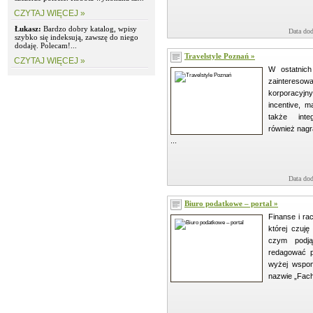
CZYTAJ WIĘCEJ »
Łukasz:
Bardzo dobry katalog, wpisy
Data dod
szybko się indeksują, zawszę do niego
dodaję. Polecam!...
Travelstyle Poznań »
CZYTAJ WIĘCEJ »
W ostatnich
zainteres
korporacyj
incentive, 
także inte
również nag
...
Data dod
Biuro podatkowe – portal »
Finanse i ra
której czuję
czym podj
redagować p
wyżej wspom
nazwie „Fach