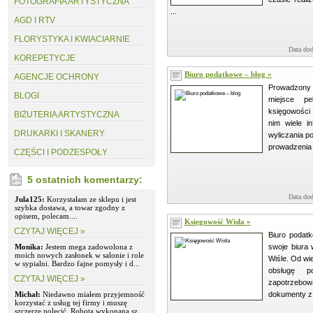
FOTOGRAFIA ARTYSTYCZNA
...
AGD I RTV
FLORYSTYKA I KWIACIARNIE
Data dod
KOREPETYCJE
Biuro podatkowe – blog »
AGENCJE OCHRONY
Prowadzony
BLOGI
miejsce p
księgowości 
BIŻUTERIA ARTYSTYCZNA
nim wiele in
DRUKARKI I SKANERY
wyliczania p
prowadzenia 
CZĘŚCI I PODZESPOŁY
5 ostatnich komentarzy:
Data dod
Jula125:
Korzystałam ze sklepu i jest
szybka dostawa, a towar zgodny z
opisem, polecam....
Księgowość Wisła »
CZYTAJ WIĘCEJ »
Biuro podat
Monika:
Jestem mega zadowolona z
swoje biura w
moich nowych zasłonek w salonie i role
Wiśle. Od wiel
w sypialni. Bardzo fajne pomysły i d...
obsługę 
CZYTAJ WIĘCEJ »
zapotrzebow
Michał:
Niedawno miałem przyjemność
dokumenty z fi
korzystać z usług tej firmy i muszę
szczerze polecić. Robota wykonana sz...