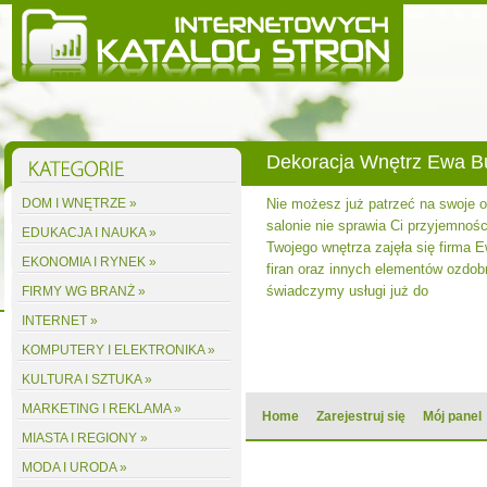
Dekoracja Wnętrz Ewa 
DOM I WNĘTRZE »
Nie możesz już patrzeć na swoje
salonie nie sprawia Ci przyjemnośc
EDUKACJA I NAUKA »
Twojego wnętrza zajęła się firma 
EKONOMIA I RYNEK »
firan oraz innych elementów ozdobn
świadczymy usługi już do
FIRMY WG BRANŻ »
INTERNET »
KOMPUTERY I ELEKTRONIKA »
KULTURA I SZTUKA »
MARKETING I REKLAMA »
Home
Zarejestruj się
Mój panel
MIASTA I REGIONY »
MODA I URODA »