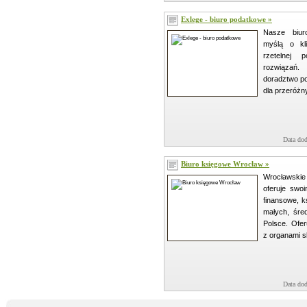
Exlege - biuro podatkowe »
Nasze biur
myślą o kli
rzetelnej
rozwiązań. 
doradztwo p
dla przeróżn
Data dod
Biuro księgowe Wrocław »
Wrocławskie
oferuje swoi
finansowe, k
małych, śred
Polsce. Ofe
z organami sk
Data dod