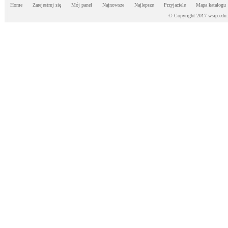
Home
Zarejestruj się
Mój panel
Najnowsze
Najlepsze
Przyjaciele
Mapa katalogu
© Copyright 2017 wsip.edu.