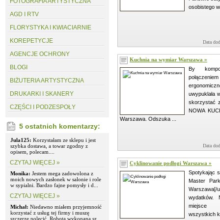
FOTOGRAFIA ARTYSTYCZNA
osobistego wy
AGD I RTV
FLORYSTYKA I KWIACIARNIE
KOREPETYCJE
Data dod
AGENCJE OCHRONY
Kuchnia na wymiar Warszawa »
BLOGI
By kompo
połączen
BIŻUTERIA ARTYSTYCZNA
ergonomic
DRUKARKI I SKANERY
uwypuklała w
skorzystać 
CZĘŚCI I PODZESPOŁY
NOWA KUCH
Warszawa. Odszuka ...
5 ostatnich komentarzy:
Jula125:
Korzystałam ze sklepu i jest
szybka dostawa, a towar zgodny z
Data dod
opisem, polecam....
CZYTAJ WIĘCEJ »
Cyklinowanie podłogi Warszawa »
Spotykając s
Monika:
Jestem mega zadowolona z
moich nowych zasłonek w salonie i role
Master Parki
w sypialni. Bardzo fajne pomysły i d...
Warszawa[/u
CZYTAJ WIĘCEJ »
wydatków.
miejsce 
Michał:
Niedawno miałem przyjemność
korzystać z usług tej firmy i muszę
wszystkich ko
szczerze polecić. Robota wykonana sz...