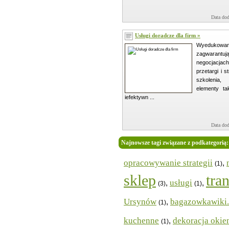
Data dod
Usługi doradcze dla firm »
Wyeduko
zagwaran
negocjacjac
przetargi i s
szkolenia,
elementy ta
iefektywn ...
Data dod
Najnowsze tagi związane z podkategorią
opracowywanie strategii
,
(1)
sklep
tra
usługi
,
,
(3)
(1)
Ursynów
bagazowkawiki.
,
(1)
kuchenne
dekoracja okie
,
(1)