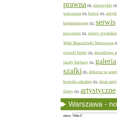
prawna
niezwykłe
,
(3)
(1
warszawa
botox
antyk
,
,
(1)
(1)
serwis
komputerowe
,
(1)
procesów
rolety rzymskie
,
(1)
Wiki Bagażówki Warszawa
(
rozwój firmy
doradztwo 
,
(1)
galeria
jazdy bielany
,
(1)
szafki
dekoracja wnęt
,
(2)
krzesła szkolne
skup ant
,
(1)
artystyczne
firmy
,
(1)
Warszawa - no
Adres: