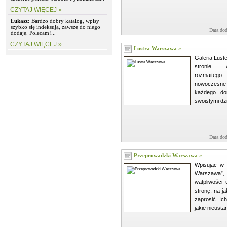
CZYTAJ WIĘCEJ »
Łukasz:
Bardzo dobry katalog, wpisy
szybko się indeksują, zawszę do niego
Data dod
dodaję. Polecam!...
CZYTAJ WIĘCEJ »
Lustra Warszawa »
Galeria Luste
stronie 
rozmaiteg
nowoczesne 
każdego d
swoistymi dzi
...
Data dod
Przeprowadzki Warszawa »
Wpisując w 
Warszawa”,
wątpliwości
stronę, na j
zaprosić. Ich
jakie nieustan