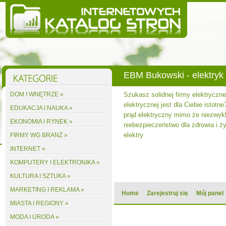
EBM Bukowski - elektryk
DOM I WNĘTRZE »
Szukasz solidnej firmy elektryczne
elektrycznej jest dla Ciebie istotne
EDUKACJA I NAUKA »
prąd elektryczny mimo że niezwyk
EKONOMIA I RYNEK »
niebezpieczeństwo dla zdrowia i ży
elektry
FIRMY WG BRANŻ »
INTERNET »
KOMPUTERY I ELEKTRONIKA »
KULTURA I SZTUKA »
MARKETING I REKLAMA »
Home
Zarejestruj się
Mój panel
MIASTA I REGIONY »
MODA I URODA »