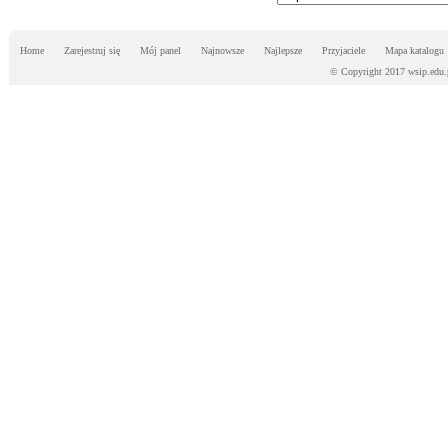
Home
Zarejestruj się
Mój panel
Najnowsze
Najlepsze
Przyjaciele
Mapa katalogu
© Copyright 2017 wsip.edu.