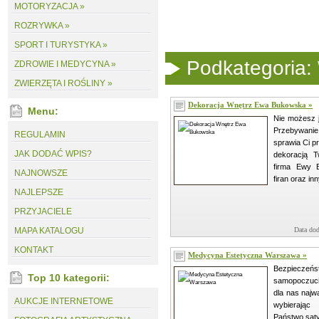
MOTORYZACJA »
ROZRYWKA »
SPORT I TURYSTYKA »
Podkategoria:
ZDROWIE I MEDYCYNA »
ZWIERZĘTA I ROŚLINY »
Dekoracja Wnętrz Ewa Bukowska »
Menu:
Nie możesz 
Przebywani
REGULAMIN
sprawia Ci p
JAK DODAĆ WPIS?
dekoracją T
firma Ewy B
NAJNOWSZE
firan oraz in
NAJLEPSZE
PRZYJACIELE
MAPA KATALOGU
Data dod
KONTAKT
Medycyna Estetyczna Warszawa »
Bezpiecz
Top 10 kategorii:
samopoczuci
dla nas najw
AUKCJE INTERNETOWE
wybierając
Państwo saty