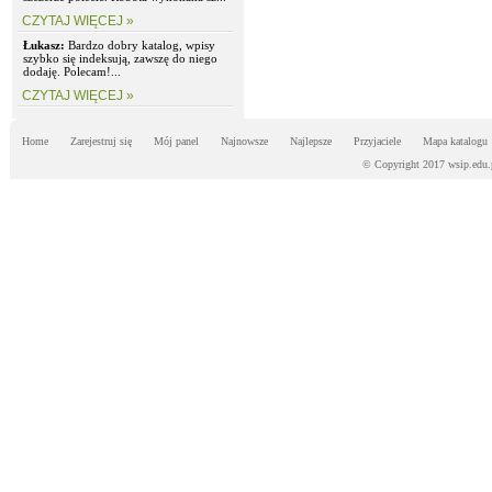
CZYTAJ WIĘCEJ »
Łukasz:
Bardzo dobry katalog, wpisy
szybko się indeksują, zawszę do niego
dodaję. Polecam!...
CZYTAJ WIĘCEJ »
Home
Zarejestruj się
Mój panel
Najnowsze
Najlepsze
Przyjaciele
Mapa katalogu
© Copyright 2017 wsip.edu.