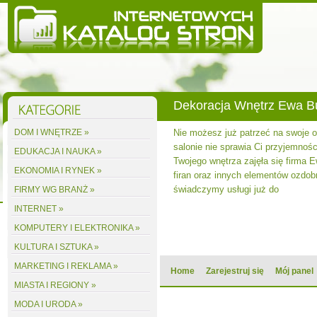
Dekoracja Wnętrz Ewa 
DOM I WNĘTRZE »
Nie możesz już patrzeć na swoje
salonie nie sprawia Ci przyjemnośc
EDUKACJA I NAUKA »
Twojego wnętrza zajęła się firma 
EKONOMIA I RYNEK »
firan oraz innych elementów ozdobn
świadczymy usługi już do
FIRMY WG BRANŻ »
INTERNET »
KOMPUTERY I ELEKTRONIKA »
KULTURA I SZTUKA »
MARKETING I REKLAMA »
Home
Zarejestruj się
Mój panel
MIASTA I REGIONY »
MODA I URODA »