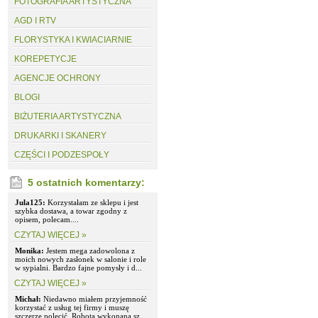
FOTOGRAFIA ARTYSTYCZNA
AGD I RTV
FLORYSTYKA I KWIACIARNIE
KOREPETYCJE
AGENCJE OCHRONY
BLOGI
BIŻUTERIA ARTYSTYCZNA
DRUKARKI I SKANERY
CZĘŚCI I PODZESPOŁY
5 ostatnich komentarzy:
Jula125:
Korzystałam ze sklepu i jest
szybka dostawa, a towar zgodny z
opisem, polecam....
CZYTAJ WIĘCEJ »
Monika:
Jestem mega zadowolona z
moich nowych zasłonek w salonie i role
w sypialni. Bardzo fajne pomysły i d...
CZYTAJ WIĘCEJ »
Michał:
Niedawno miałem przyjemność
korzystać z usług tej firmy i muszę
szczerze polecić. Robota wykonana sz...