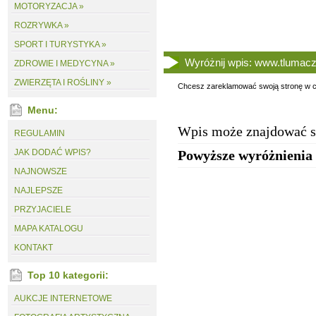
MOTORYZACJA »
ROZRYWKA »
SPORT I TURYSTYKA »
Wyróżnij wpis: www.tlumacz
ZDROWIE I MEDYCYNA »
ZWIERZĘTA I ROŚLINY »
Chcesz zareklamować swoją stronę w ca
Menu:
Wpis może znajdować s
REGULAMIN
JAK DODAĆ WPIS?
Powyższe wyróżnienia 
NAJNOWSZE
NAJLEPSZE
PRZYJACIELE
MAPA KATALOGU
KONTAKT
Top 10 kategorii:
AUKCJE INTERNETOWE