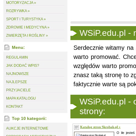
MOTORYZACJA »
ROZRYWKA »
SPORT I TURYSTYKA »
ZDROWIE I MEDYCYNA »
WSiP.edu.pl - 
ZWIERZĘTA I ROŚLINY »
Serdecznie witamy na s
Menu:
warto promować. Chcem
REGULAMIN
względów warto promow
JAK DODAĆ WPIS?
NAJNOWSZE
znasz taką stronę to z
NAJLEPSZE
faktycznie warte są po
PRZYJACIELE
MAPA KATALOGU
WSiP.edu.pl -
KONTAKT
strony:
Top 10 kategorii:
Katalog stron Skrobak.pl »
AUKCJE INTERNETOWE
O ile jeste