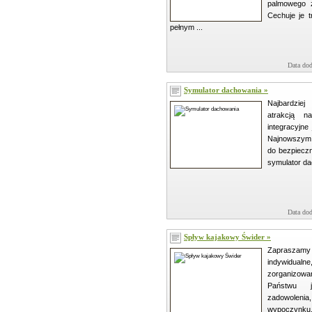
palmowego z
Cechuje je 
pełnym ...
Data dod
Symulator dachowania »
Najbardzie
atrakcją n
integracyjne
Najnowszym
do bezpieczn
symulator da
Data dod
Spływ kajakowy Świder »
Zapraszam
indywidual
zorganizow
Państwu j
zadowolenia
wypoczynku