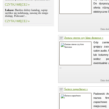
Do dyspozyc
CZYTAJ WIĘCEJ »
oferta róż
Łukasz:
Bardzo dobry katalog, wpisy
elektryczne Ś
szybko się indeksują, zawszę do niego
dodaję. Polecam!...
CZYTAJ WIĘCEJ »
Data dod
Zestaw stereo czy kino domowe »
Gdy zamie
grający zaz
salon audio.
lub kolumny
wolisz p
ewentualnie
...
Data dod
Świece zapachowe »
Padowski Ar
nazwa fir
zapachow
miejscowe