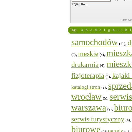
kajaki dw ...
Data dod
Tagi
:
a
·
b
·
c
·
d
·
e
·
f
·
g
·
h
·
i
·
j
·
k
·
l
samochodów
d
,
(11)
mieszk
meskie
,
,
(4)
(4)
mieszk
drukarnia
,
(4)
fizjoterapia
kajaki
,
(4)
sprzed
katalogi stron
,
(3)
wrocław
serwi
,
(5)
warszawa
biur
,
(9)
serwis turystyczny
(4)
biurowe
ogrody
,
,
(5)
(3)