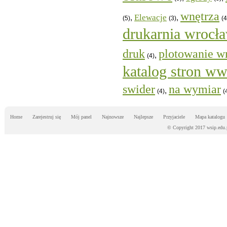
wnętrza
Elewacje
,
,
(5)
(3)
(4
drukarnia wrocł
druk
plotowanie w
,
(4)
katalog stron w
swider
na wymiar
,
(4)
(
Home
Zarejestruj się
Mój panel
Najnowsze
Najlepsze
Przyjaciele
Mapa katalogu
© Copyright 2017 wsip.edu.