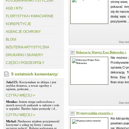
FOTOGRAFIA ARTYSTYCZNA
stronę www, k
pokazać inny
AGD I RTV
się do naszeg
FLORYSTYKA I KWIACIARNIE
dodaj wpis 
pozytywnie ..
KOREPETYCJE
AGENCJE OCHRONY
BLOGI
Data dod
BIŻUTERIA ARTYSTYCZNA
Dekoracja Wnętrz Ewa Bukowska »
DRUKARKI I SKANERY
Nie możesz 
CZĘŚCI I PODZESPOŁY
Przebywani
sprawia Ci p
dekoracją T
5 ostatnich komentarzy:
firma Ewy B
Jula125:
Korzystałam ze sklepu i jest
firan oraz in
szybka dostawa, a towar zgodny z
opisem, polecam....
CZYTAJ WIĘCEJ »
Monika:
Jestem mega zadowolona z
Data dod
moich nowych zasłonek w salonie i role
w sypialni. Bardzo fajne pomysły i d...
Wypożyczalnia rowerów »
CZYTAJ WIĘCEJ »
Kto lubi jazd
Michał:
Niedawno miałem przyjemność
powinien poj
korzystać z usług tej firmy i muszę
szczerze polecić. Robota wykonana sz...
się Wypożyc