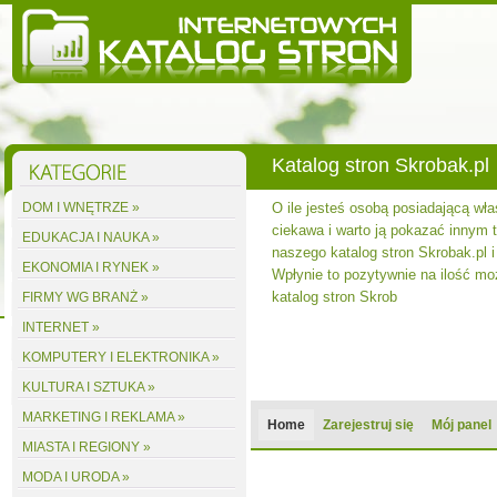
Katalog stron Skrobak.pl
DOM I WNĘTRZE »
O ile jesteś osobą posiadającą wła
ciekawa i warto ją pokazać innym to
EDUKACJA I NAUKA »
naszego katalog stron Skrobak.pl i
EKONOMIA I RYNEK »
Wpłynie to pozytywnie na ilość m
katalog stron Skrob
FIRMY WG BRANŻ »
INTERNET »
KOMPUTERY I ELEKTRONIKA »
KULTURA I SZTUKA »
MARKETING I REKLAMA »
Home
Zarejestruj się
Mój panel
MIASTA I REGIONY »
MODA I URODA »